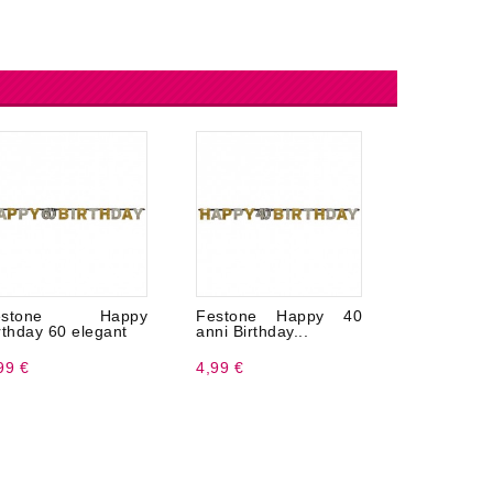
estone Happy
Festone Happy 40
Braccialet
rthday 60 elegant
anni Birthday...
Monocolore
99 €
4,99 €
8,99 €