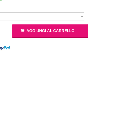
Masha e Orso
Vestiti Principe
Compleanno 8 Anni
 Bing
Vestiti Gangster
Vedi di Più
Compleanno 9 Anni
iostra Carosello
Costumi Gladiatore
Compleanno 10 Anni
Paw Patrol
AGGIUNGI AL CARRELLO
Vedi di Più
Compleanno 11 Anni
Elefantino Rosa
Elefantino Blu
Compleanno 12 Anni
Compleanno 13 Anni