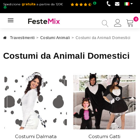
Spedizione
gratuita
a partire da 120€
0
Il
mio
accou
Travestimenti
>
Costumi Animali
>
Costumi da Animali Domestici
Costumi da Animali Domestici
Costumi Dalmata
Costumi Gatti