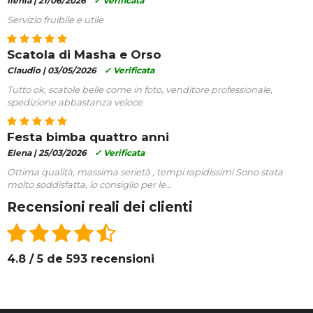
Ilenia |
21/06/2026
✓ Verificata
Servizio fruibile e utile
Scatola di Masha e Orso
Claudio |
03/05/2026
✓ Verificata
Tutto ok, scatole belle come in foto, venditore professionale,
spedizione abbastanza veloce
Festa bimba quattro anni
Elena |
25/03/2026
✓ Verificata
Ottima qualità, massima serietà , tempi rapidissimi Sono stata
molto soddisfatta, lo consiglio per le...
Recensioni reali dei clienti
4.8 / 5 de 593 recensioni