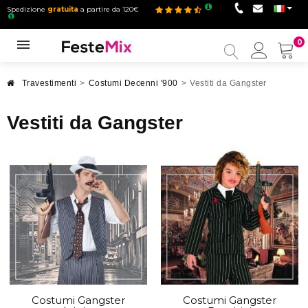
Spedizione
gratuita
a partire da 120€
0
Il
mio
accou
Travestimenti
>
Costumi Decenni '900
>
Vestiti da Gangster
Vestiti da Gangster
Costumi Gangster
Costumi Gangster