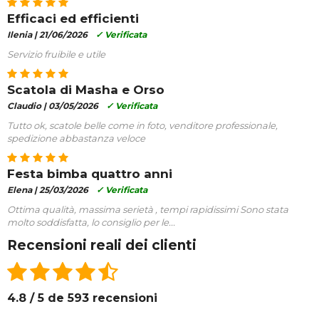
Efficaci ed efficienti
Ilenia |
21/06/2026
✓ Verificata
Servizio fruibile e utile
Scatola di Masha e Orso
Claudio |
03/05/2026
✓ Verificata
Tutto ok, scatole belle come in foto, venditore professionale,
spedizione abbastanza veloce
Festa bimba quattro anni
Elena |
25/03/2026
✓ Verificata
Ottima qualità, massima serietà , tempi rapidissimi Sono stata
molto soddisfatta, lo consiglio per le...
Recensioni reali dei clienti
4.8 / 5 de 593 recensioni