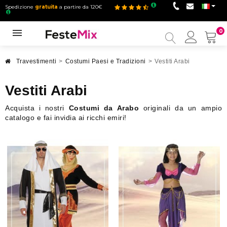
Spedizione
gratuita
a partire da 120€
0
Il
mio
accou
Travestimenti
>
Costumi Paesi e Tradizioni
>
Vestiti Arabi
Vestiti Arabi
Acquista i nostri
Costumi da Arabo
originali da un ampio
catalogo e fai invidia ai ricchi emiri!