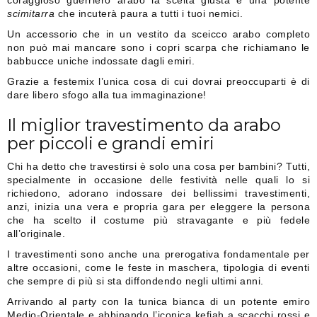
coraggioso guerriero arabo la scelta giusta è una potente
scimitarra
che incuterà paura a tutti i tuoi nemici.
Un accessorio che in un vestito da sceicco arabo completo
non può mai mancare sono i copri scarpa che richiamano le
babbucce uniche indossate dagli emiri.
Grazie a festemix l’unica cosa di cui dovrai preoccuparti è di
dare libero sfogo alla tua immaginazione!
Il miglior travestimento da arabo
per piccoli e grandi emiri
Chi ha detto che travestirsi è solo una cosa per bambini? Tutti,
specialmente in occasione delle festività nelle quali lo si
richiedono, adorano indossare dei bellissimi travestimenti,
anzi, inizia una vera e propria gara per eleggere la persona
che ha scelto il costume più stravagante e più fedele
all’originale.
I travestimenti sono anche una prerogativa fondamentale per
altre occasioni, come le feste in maschera, tipologia di eventi
che sempre di più si sta diffondendo negli ultimi anni.
Arrivando al party con la tunica bianca di un potente emiro
Medio-Orientale e abbinando l’iconica kefiah a scacchi rossi e