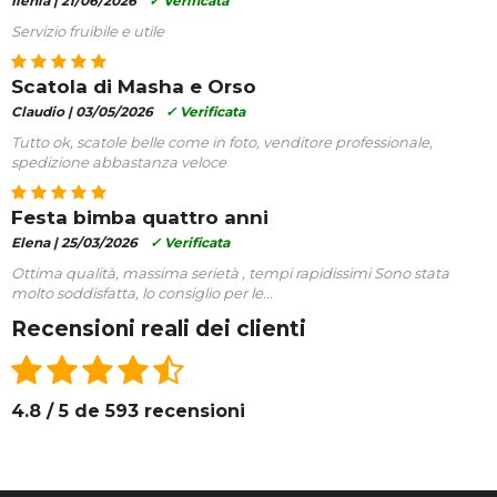
Ilenia |
21/06/2026
✓ Verificata
Servizio fruibile e utile
Scatola di Masha e Orso
Claudio |
03/05/2026
✓ Verificata
Tutto ok, scatole belle come in foto, venditore professionale,
spedizione abbastanza veloce
Festa bimba quattro anni
Elena |
25/03/2026
✓ Verificata
Ottima qualità, massima serietà , tempi rapidissimi Sono stata
molto soddisfatta, lo consiglio per le...
Recensioni reali dei clienti
4.8 / 5 de 593 recensioni