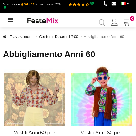
Spedizione
gratuita
a partire da 120€
0
Il
mio
accou
Travestimenti
>
Costumi Decenni '900
>
Abbigliamento Anni 60
Abbigliamento Anni 60
Vestiti Anni 60 per
Vestiti Anni 60 per