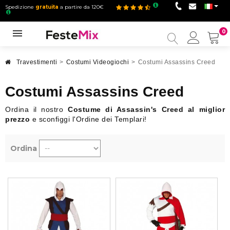
Spedizione
gratuita
a partire da 120€
0
Il
mio
accou
Travestimenti
>
Costumi Videogiochi
>
Costumi Assassins Creed
Costumi Assassins Creed
Ordina il nostro
Costume di Assassin's Creed al miglior
prezzo
e sconfiggi l'Ordine dei Templari!
Ordina