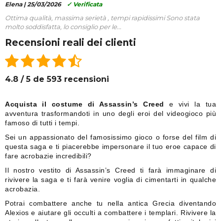
Elena |
25/03/2026
✓ Verificata
Ottima qualità, massima serietà , tempi rapidissimi Sono stata
molto soddisfatta, lo consiglio per le...
Recensioni reali dei clienti
4.8 / 5 de 593 recensioni
Acquista il costume di Assassin’s Creed
e vivi la tua
avventura trasformandoti in uno degli eroi del videogioco più
famoso di tutti i tempi.
Sei un appassionato del famosissimo gioco o forse del film di
questa saga e ti piacerebbe impersonare il tuo eroe capace di
fare acrobazie incredibili?
Il nostro vestito di Assassin’s Creed ti farà immaginare di
rivivere la saga e ti farà venire voglia di cimentarti in qualche
acrobazia.
Potrai combattere anche tu nella antica Grecia diventando
Alexios e aiutare gli occulti a combattere i templari. Rivivere la