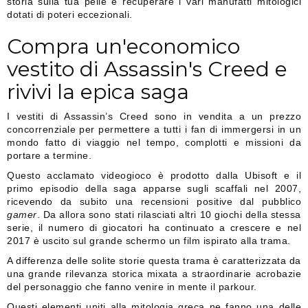
storia sulla tua pelle e recuperare i vari manufatti mitologici
dotati di poteri eccezionali.
Compra un'economico
vestito di Assassin's Creed e
rivivi la epica saga
I vestiti di Assassin’s Creed sono in vendita a un prezzo
concorrenziale per permettere a tutti i fan di immergersi in un
mondo fatto di viaggio nel tempo, complotti e missioni da
portare a termine.
Questo acclamato videogioco è prodotto dalla Ubisoft e il
primo episodio della saga apparse sugli scaffali nel 2007,
ricevendo da subito una recensioni positive dal pubblico
gamer
. Da allora sono stati rilasciati altri 10 giochi della stessa
serie, il numero di giocatori ha continuato a crescere e nel
2017 è uscito sul grande schermo un film ispirato alla trama.
A differenza delle solite storie questa trama è caratterizzata da
una grande rilevanza storica mixata a straordinarie acrobazie
del personaggio che fanno venire in mente il parkour.
Questi elementi uniti alla mitologia greca ne fanno una delle