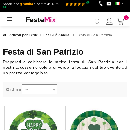
Spedizione
gratuita
a partire da 120€
0
Il
mio
accou
Articoli per Feste
>
Festività Annuali
>
Festa di San Patrizio
Festa di San Patrizio
Preparati a celebrare la mitica
festa di San Patrizio
con i
nostri accessori e colora di verde la location del tuo evento ad
un prezzo vantaggioso
Ordina