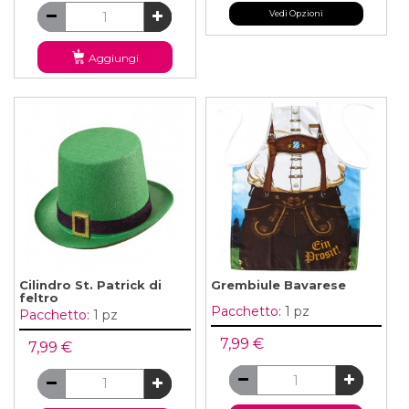
Vedi Opzioni
Aggiungi
Cilindro St. Patrick di
Grembiule Bavarese
feltro
Pacchetto:
1 pz
Pacchetto:
1 pz
7,99 €
7,99 €