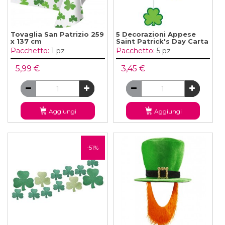
Tovaglia San Patrizio 259
5 Decorazioni Appese
x 137 cm
Saint Patrick's Day Carta
Pacchetto:
1 pz
Pacchetto:
5 pz
5,99 €
3,45 €
Aggiungi
Aggiungi
-51%