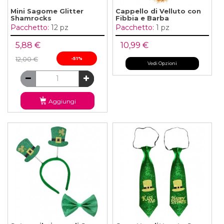
Mini Sagome Glitter
Cappello di Velluto con
Shamrocks
Fibbia e Barba
Pacchetto:
12 pz
Pacchetto:
1 pz
5,88 €
10,99 €
12,00 €
-51%
Vedi Opzioni
Aggiungi