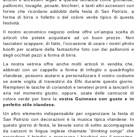
palloncini, tovaglie, posate, bicchieri
, e tanti altri accessori con
forme che ricordano addobbi della festa di San Patrizio, a
forma di birra o folletto o del colore verde tipico di questa
festività.
Il nostro economico negozio online offre un'ampia scelta di
articoli che potete acquistare ad un buon prezzo. Non
lasciatevi scappare, di fatto, l’occasione di usare i nostri photo
booth per scattare della fantastiche foto con dei palloncini e
degli occhiali pazzi a forma di birra.
La nostra vetrina offre anche molti articoli in vendita che,
abbinati con un cappello a forma di trifoglio o quadrifoglio
irlandese, possono aiutarvi a personalizzare il vostro costume
se avete voglia di travestirvi da Elfo durante questo giorno.
Riempitevi le tasche di coriandoli e tenetevi pronti a lanciarli in
aria nel momento giusto, oppure, usate delle cannucce di
colore verde per bere la
vostra Guinness con gusto e in
perfetto stile irlandese.
Un altro elemento indispensabile per organizzare la festa di
San Patrizio con decorazioni è la musica tipica irlandese. In
questo giorno di festa, le bevute sono di solito accompagnate
da canzoni in lingua inglese chiamate “
drinking songs
” che
precedono il brindisi e preparano i bicchieri per il prossimo.