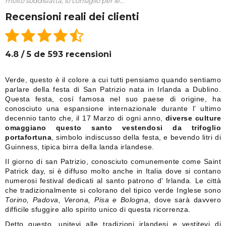
molto soddisfatta, lo consiglio per le...
Recensioni reali dei clienti
4.8 / 5 de 593 recensioni
Verde, questo è il colore a cui tutti pensiamo quando sentiamo
parlare della festa di San Patrizio nata in Irlanda a Dublino.
Questa festa, cosí famosa nel suo paese di origine, ha
conosciuto una espansione internazionale durante l’ ultimo
decennio tanto che, il 17 Marzo di ogni anno,
diverse culture
omaggiano questo santo vestendosi da trifoglio
portafortuna
, simbolo indiscusso della festa, e bevendo litri di
Guinness, tipica birra della landa irlandese.
Il giorno di san Patrizio, conosciuto comunemente come Saint
Patrick day, si è diffuso molto anche in Italia dove si contano
numerosi festival dedicati al santo patrono d’ Irlanda. Le città
che tradizionalmente si colorano del tipico verde Inglese sono
Torino, Padova, Verona, Pisa e Bologna
, dove sarà davvero
difficile sfuggire allo spirito unico di questa ricorrenza.
Detto questo, unitevi alle tradizioni irlandesi e vestitevi di