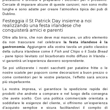
Cercate di imparare alcune di queste canzoni; non sono molto
lunghe e sono adatte per creare l’atmosfera tipica dei pub di
Dublino.
Festeggia il St Patrick Day insieme a noi
realizzando una festa irlandese che
conquisterà amici e parenti
Oltre alla birra, che non deve mai mancare, un altro elemento
da non trascurare nel celebrare
la festa irlandese è la
gastronomia
. Aggiungere alla vostra tavola un piatto classico
della cultura irlandese come il
Fish and Chips
o il
Soda Bread
- pane tipico lievitato col bicarbonato molto diffuso in Irlanda -
vi garantirà un’esperienza davvero sorprendente.
Se poi utilizzerete i nostri sacchetti per patatine fritte o le
nostre scatole per popcorn come decorazioni a buon prezzo o
come contenitori per le vostre pietanze, l’effetto sarà ancora
più stupefacente.
La nostra impresa, vi garantisce la spedizione rapida dei
prodotti che andrete a comprare e nel luogo della consegna
che avete scelto. Con una politica commerciale orientata a
soddisfare le esigenze del cliente, vi offriremo un’esperienza
d’acquisto semplice e sicura facilitandovi il compito di