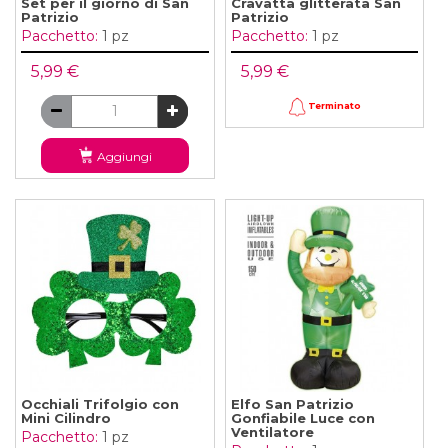
Set per il giorno di San
Cravatta glitterata San
Patrizio
Patrizio
Pacchetto:
1 pz
Pacchetto:
1 pz
5,99 €
5,99 €
Terminato
Aggiungi
Occhiali Trifolgio con
Elfo San Patrizio
Mini Cilindro
Gonfiabile Luce con
Ventilatore
Pacchetto:
1 pz