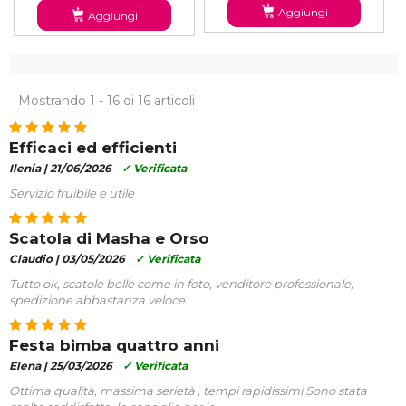
Aggiungi
Aggiungi
Mostrando 1 - 16 di 16 articoli
Efficaci ed efficienti
Ilenia |
21/06/2026
✓ Verificata
Servizio fruibile e utile
Scatola di Masha e Orso
Claudio |
03/05/2026
✓ Verificata
Tutto ok, scatole belle come in foto, venditore professionale,
spedizione abbastanza veloce
Festa bimba quattro anni
Elena |
25/03/2026
✓ Verificata
Ottima qualità, massima serietà , tempi rapidissimi Sono stata