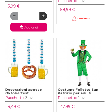
Pacchetto:
1 pz
5,99 €
58,99 €
Terminato
Aggiungi
Decorazioni appese
Costume Folletto San
Oktoberfest
Patrizio per adulti
Pacchetto:
3 pz
Pacchetto:
1 pz
4,49 €
47,99 €