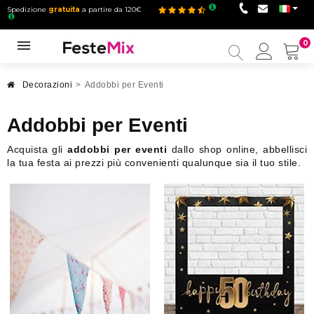
Spedizione
gratuita
a partire da 120€
0
Il
mio
accou
Decorazioni
>
Addobbi per Eventi
Addobbi per Eventi
Acquista gli
addobbi per eventi
dallo shop online, abbellisci
la tua festa ai prezzi più convenienti qualunque sia il tuo stile.