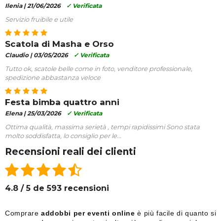
Ilenia |
21/06/2026
✓ Verificata
Servizio fruibile e utile
Scatola di Masha e Orso
Claudio |
03/05/2026
✓ Verificata
Tutto ok, scatole belle come in foto, venditore professionale,
spedizione abbastanza veloce
Festa bimba quattro anni
Elena |
25/03/2026
✓ Verificata
Ottima qualità, massima serietà , tempi rapidissimi Sono stata
molto soddisfatta, lo consiglio per le...
Recensioni reali dei clienti
4.8 / 5 de 593 recensioni
Comprare
addobbi per eventi online
è più facile di quanto si