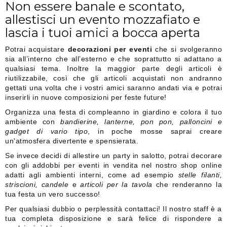
Non essere banale e scontato,
allestisci un evento mozzafiato e
lascia i tuoi amici a bocca aperta
Potrai acquistare
decorazioni per eventi
che si svolgeranno
sia all’interno che all’esterno e che soprattutto si adattano a
qualsiasi tema. Inoltre la maggior parte degli articoli è
riutilizzabile, così che gli articoli acquistati non andranno
gettati una volta che i vostri amici saranno andati via e potrai
inserirli in nuove composizioni per feste future!
Organizza una festa di compleanno in giardino e colora il tuo
ambiente con
bandierine, lanterne, pon pon, palloncini e
gadget di vario tipo
, in poche mosse saprai creare
un'atmosfera divertente e spensierata.
Se invece decidi di allestire un party in salotto, potrai decorare
con gli addobbi per eventi in vendita nel nostro shop online
adatti agli ambienti interni, come ad esempio
stelle filanti,
striscioni, candele
e
articoli per la tavola
che renderanno la
tua festa un vero successo!
Per qualsiasi dubbio o perplessità contattaci! Il nostro staff è a
tua completa disposizione e sarà felice di rispondere a