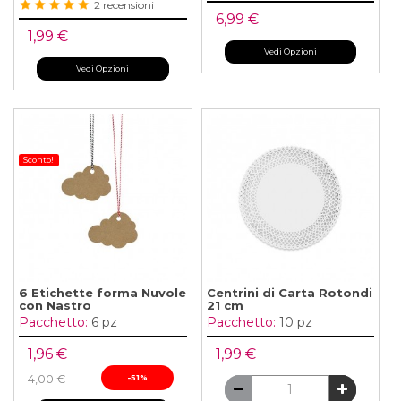
2 recensioni
6,99 €
1,99 €
Vedi Opzioni
Vedi Opzioni
Sconto!
6 Etichette forma Nuvole
Centrini di Carta Rotondi
con Nastro
21 cm
Pacchetto:
6 pz
Pacchetto:
10 pz
1,96 €
1,99 €
4,00 €
-51%