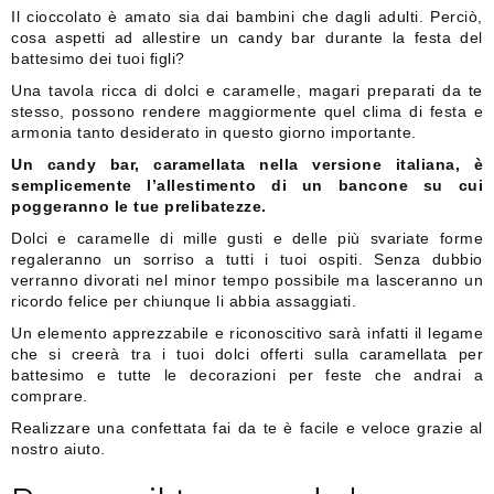
Il cioccolato è amato sia dai bambini che dagli adulti. Perciò,
cosa aspetti ad allestire un candy bar durante la festa del
battesimo dei tuoi figli?
Una tavola ricca di dolci e caramelle, magari preparati da te
stesso, possono rendere maggiormente quel clima di festa e
armonia tanto desiderato in questo giorno importante.
Un candy bar, caramellata nella versione italiana, è
semplicemente l’allestimento di un bancone su cui
poggeranno le tue prelibatezze.
Dolci e caramelle di mille gusti e delle più svariate forme
regaleranno un sorriso a tutti i tuoi ospiti. Senza dubbio
verranno divorati nel minor tempo possibile ma lasceranno un
ricordo felice per chiunque li abbia assaggiati.
Un elemento apprezzabile e riconoscitivo sarà infatti il legame
che si creerà tra i tuoi dolci offerti sulla caramellata per
battesimo e tutte le decorazioni per feste che andrai a
comprare.
Realizzare una confettata fai da te è facile e veloce grazie al
nostro aiuto.