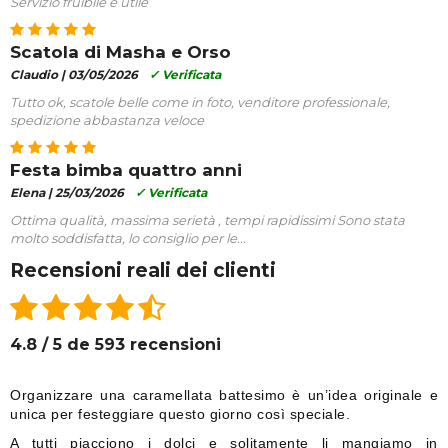
Servizio fruibile e utile
Scatola di Masha e Orso
Claudio |
03/05/2026
✓ Verificata
Tutto ok, scatole belle come in foto, venditore professionale,
spedizione abbastanza veloce
Festa bimba quattro anni
Elena |
25/03/2026
✓ Verificata
Ottima qualità, massima serietà , tempi rapidissimi Sono stata
molto soddisfatta, lo consiglio per le...
Recensioni reali dei clienti
4.8 / 5 de 593 recensioni
Organizzare una caramellata battesimo è un’idea originale e
unica per festeggiare questo giorno così speciale.
A tutti piacciono i dolci e solitamente li mangiamo in