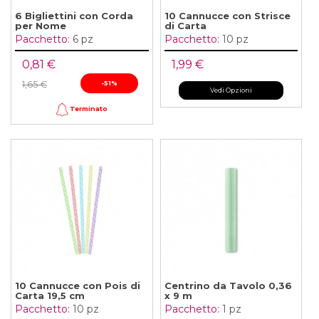
6 Bigliettini con Corda
10 Cannucce con Strisce
per Nome
di Carta
Pacchetto:
6 pz
Pacchetto:
10 pz
0,81 €
1,99 €
1,65 €
-51%
Vedi Opzioni
Terminato
10 Cannucce con Pois di
Centrino da Tavolo 0,36
Carta 19,5 cm
x 9 m
Pacchetto:
10 pz
Pacchetto:
1 pz