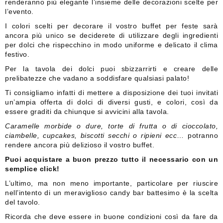
renderanno più elegante l’insieme delle decorazioni scelte per
l’evento.
I colori scelti per decorare il vostro buffet per feste sarà
ancora più unico se deciderete di utilizzare degli ingredienti
per dolci che rispecchino in modo uniforme e delicato il clima
festivo.
Per la tavola dei dolci puoi sbizzarrirti e creare delle
prelibatezze che vadano a soddisfare qualsiasi palato!
Ti consigliamo infatti di mettere a disposizione dei tuoi invitati
un’ampia offerta di dolci di diversi gusti, e colori, così da
essere graditi da chiunque si avvicini alla tavola.
Caramelle morbide o dure, torte di frutta o di cioccolato,
ciambelle, cupcakes, biscotti secchi o ripieni ecc
… potranno
rendere ancora più delizioso il vostro buffet.
Puoi acquistare a buon prezzo tutto il necessario con un
semplice click!
L’ultimo, ma non meno importante, particolare per riuscire
nell’intento di un meraviglioso candy bar battesimo è la scelta
del tavolo.
Ricorda che deve essere in buone condizioni così da fare da