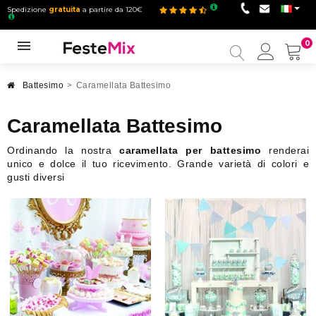
Spedizione
gratuita
a partire da 120€
0
Il
mio
accou
Battesimo
>
Caramellata Battesimo
Caramellata Battesimo
Ordinando la nostra
caramellata per battesimo
renderai
unico e dolce il tuo ricevimento. Grande varietà di colori e
gusti diversi