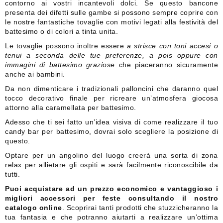
contorno ai vostri incantevoli dolci. Se questo bancone
presenta dei difetti sulle gambe si possono sempre coprire con
le nostre fantastiche tovaglie con motivi legati alla festività del
battesimo o di colori a tinta unita.
Le tovaglie possono inoltre essere
a strisce con toni accesi o
tenui a seconda delle tue preferenze, a pois oppure con
immagini di battesimo graziose
che piaceranno sicuramente
anche ai bambini.
Da non dimenticare i tradizionali palloncini che daranno quel
tocco decorativo finale per ricreare un’atmosfera giocosa
attorno alla caramellata per battesimo.
Adesso che ti sei fatto un’idea visiva di come realizzare il tuo
candy bar per battesimo, dovrai solo scegliere la posizione di
questo.
Optare per un angolino del luogo creerà una sorta di zona
relax per allietare gli ospiti e sarà facilmente riconoscibile da
tutti.
Puoi acquistare ad un prezzo economico e vantaggioso i
migliori accessori per feste consultando il nostro
catalogo online
. Scoprirai tanti prodotti che stuzzicheranno la
tua fantasia e che potranno aiutarti a realizzare un’ottima