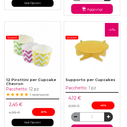
Vedi Opzioni
Aggiungi
-41%
Sconto!
Sconto!
12 Pirottini per Cupcake
Supporto per Cupcakes
Chevron
Pacchetto:
1 pz
Pacchetto:
12 pz
1 recensione
4,12 €
2,45 €
6,99 €
-41%
4,99 €
-51%
Vedi Opzioni