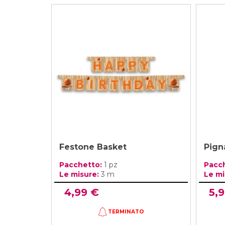
Festone Basket
Pign
Pacchetto:
1 pz
Pacc
Le misure:
3 m
Le mi
4,99 €
5,
TERMINATO