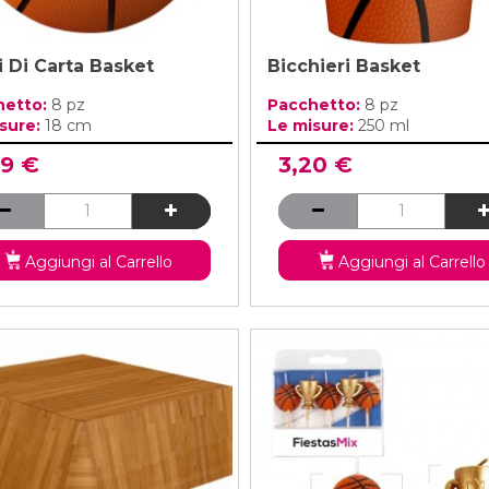
i Di Carta Basket
Bicchieri Basket
hetto:
8 pz
Pacchetto:
8 pz
sure:
18 cm
Le misure:
250 ml
99 €
3,20 €
Aggiungi al Carrello
Aggiungi al Carrello