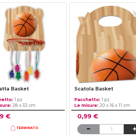
atta Basket
Scatola Basket
hetto:
1 pz
Pacchetto:
1 pz
sure:
28 x 33 cm
Le misure:
20 x 16 x 11 cm
99 €
0,99 €
TERMINATO