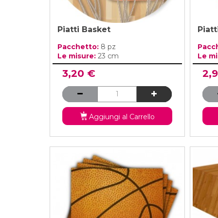
Piatti Basket
Piatt
Pacchetto:
8 pz
Pacc
Le misure:
23 cm
Le mi
3,20 €
2,
Aggiungi al Carrello