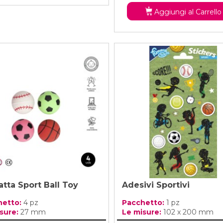
Aggiungi al Carrello
atta Sport Ball Toy
Adesivi Sportivi
hetto:
4 pz
Pacchetto:
1 pz
sure:
27 mm
Le misure:
102 x 200 mm