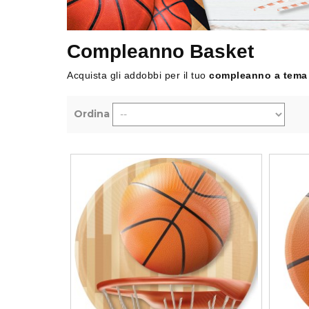
Compleanno Te
Vedi di Più
Vedi di Più
Compleanno Pr
Compleanno Basket
Compleanno Te
Acquista gli addobbi per il tuo
compleanno a tema
Ritmica
Compleanno F
Ordina
Compleanno 
Vedi di Più