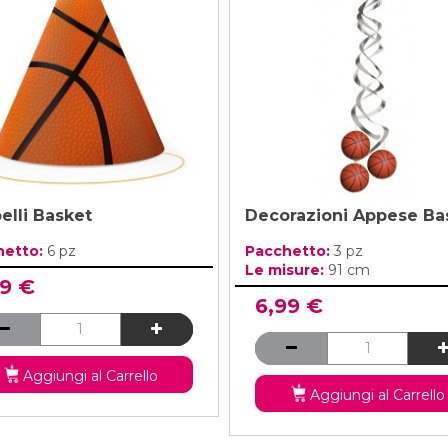
elli Basket
Decorazioni Appese Ba
hetto:
6 pz
Pacchetto:
3 pz
Le misure:
91 cm
99 €
6,99 €
Aggiungi al Carrello
Aggiungi al Carrello