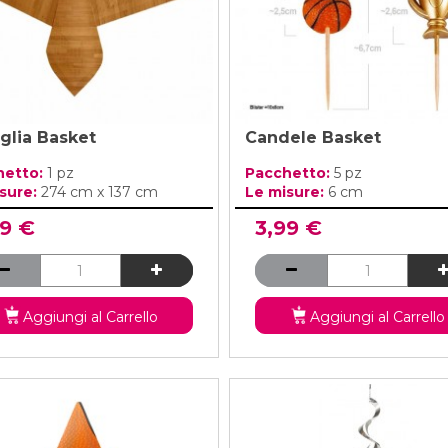
glia Basket
Candele Basket
hetto:
1 pz
Pacchetto:
5 pz
sure:
274 cm x 137 cm
Le misure:
6 cm
99 €
3,99 €
Aggiungi al Carrello
Aggiungi al Carrello