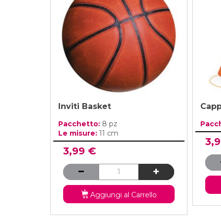
Inviti Basket
Capp
Pacchetto:
8 pz
Pacc
Le misure:
11 cm
3,
3,99 €
Aggiungi al Carrello