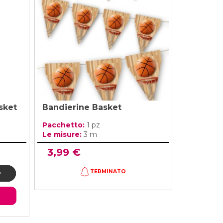
sket
Bandierine Basket
Pacchetto:
1 pz
Le misure:
3 m
3,99 €
TERMINATO