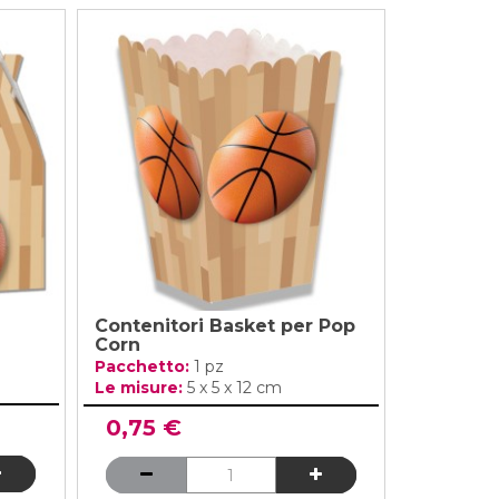
Contenitori Basket per Pop
Corn
Pacchetto:
1 pz
Le misure:
5 x 5 x 12 cm
0,75 €