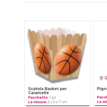
Scatola Basket per
Pign
Caramelle
Pacc
Pacchetto:
1 pz
Le mi
Le misure:
5 x 5 x 7 cm