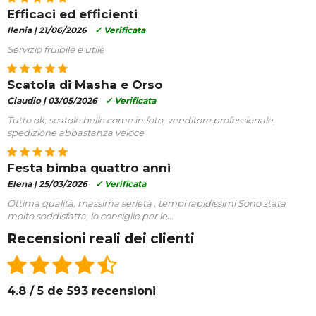
Efficaci ed efficienti
Ilenia |
21/06/2026
✓ Verificata
Servizio fruibile e utile
Scatola di Masha e Orso
Claudio |
03/05/2026
✓ Verificata
Tutto ok, scatole belle come in foto, venditore professionale,
spedizione abbastanza veloce
Festa bimba quattro anni
Elena |
25/03/2026
✓ Verificata
Ottima qualità, massima serietà , tempi rapidissimi Sono stata
molto soddisfatta, lo consiglio per le...
Recensioni reali dei clienti
4.8 / 5 de 593 recensioni