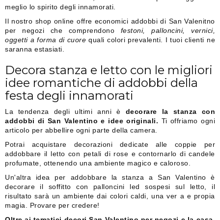
meglio lo spirito degli innamorati.
Il nostro shop online offre economici addobbi di San Valenitno
per negozi che comprendono
festoni, palloncini, vernici,
oggetti a forma di cuore
quali colori prevalenti. I tuoi clienti ne
saranna estasiati.
Decora stanza e letto con le migliori
idee romantiche di addobbi della
festa degli innamorati
La tendenza degli ultimi anni è
decorare la stanza con
addobbi di San Valentino e idee originali.
Ti offriamo ogni
articolo per abbellire ogni parte della camera.
Potrai acquistare decorazioni dedicate alle coppie per
addobbare il letto con petali di rose e contornarlo di candele
profumate, ottenendo una ambiente magico e caloroso.
Un'altra idea per addobbare la stanza a San Valentino è
decorare il soffitto con palloncini led sospesi sul letto, il
risultato sarà un ambiente dai colori caldi, una ver a e propia
magia. Provare per credere!
Oltre ai tematici decori San Valentino per negozi e la casa,