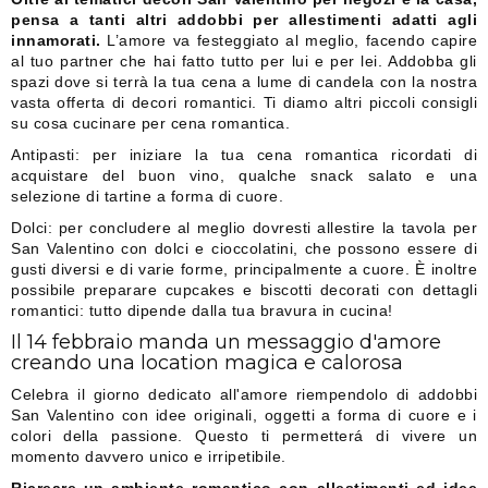
pensa a tanti altri addobbi per allestimenti adatti agli
innamorati.
L’amore va festeggiato al meglio, facendo capire
al tuo partner che hai fatto tutto per lui e per lei. Addobba gli
spazi dove si terrà la tua cena a lume di candela con la nostra
vasta offerta di decori romantici. Ti diamo altri piccoli consigli
su cosa cucinare per cena romantica.
Antipasti: per iniziare la tua cena romantica ricordati di
acquistare del buon vino, qualche snack salato e una
selezione di tartine a forma di cuore.
Dolci: per concludere al meglio dovresti allestire la tavola per
San Valentino con dolci e cioccolatini, che possono essere di
gusti diversi e di varie forme, principalmente a cuore. È inoltre
possibile preparare cupcakes e biscotti decorati con dettagli
romantici: tutto dipende dalla tua bravura in cucina!
Il 14 febbraio manda un messaggio d'amore
creando una location magica e calorosa
Celebra il giorno dedicato all'amore riempendolo di addobbi
San Valentino con idee originali, oggetti a forma di cuore e i
colori della passione. Questo ti permetterá di vivere un
momento davvero unico e irripetibile.