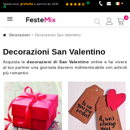
Spedizione
gratuita
a partire da 120€
0
Il
mio
accou
Decorazioni
>
Decorazioni San Valentino
Decorazioni San Valentino
Acquista le
decorazioni di San Valentino
online e fai vivere
al tuo partner una giornata davvero indimenticabile con articoli
più romantici.