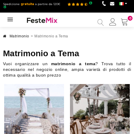
Spedizione
gratuita
a partire da 120€
0
Il
mio
accou
Matrimonio
>
Matrimonio a Tema
Matrimonio a Tema
Vuoi organizzare un
matrimonio a tema
? Trova tutto il
necessario nel negozio online, ampia varietà di prodotti di
ottima qualità a buon prezzo