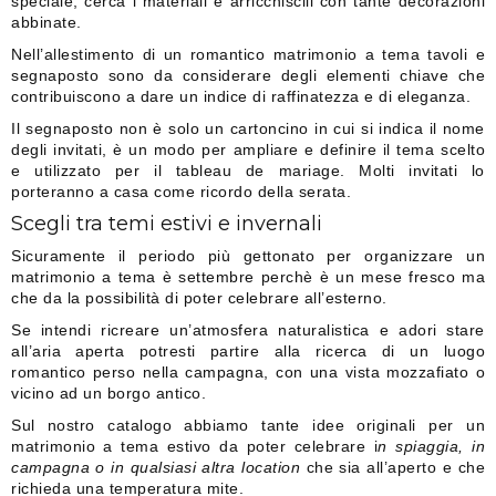
speciale, cerca i materiali e arricchiscili con tante decorazioni
abbinate.
Nell’allestimento di un romantico matrimonio a tema tavoli e
segnaposto sono da considerare degli elementi chiave che
contribuiscono a dare un indice di raffinatezza e di eleganza.
Il segnaposto non è solo un cartoncino in cui si indica il nome
degli invitati, è un modo per ampliare e definire il tema scelto
e utilizzato per il tableau de mariage. Molti invitati lo
porteranno a casa come ricordo della serata.
Scegli tra temi estivi e invernali
Sicuramente il periodo più gettonato per organizzare un
matrimonio a tema è settembre perchè è un mese fresco ma
che da la possibilità di poter celebrare all’esterno.
Se intendi ricreare un’atmosfera naturalistica e adori stare
all’aria aperta potresti partire alla ricerca di un luogo
romantico perso nella campagna, con una vista mozzafiato o
vicino ad un borgo antico.
Sul nostro catalogo abbiamo tante idee originali per un
matrimonio a tema estivo da poter celebrare i
n spiaggia, in
campagna o in qualsiasi altra location
che sia all’aperto e che
richieda una temperatura mite.