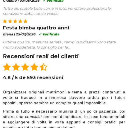
Claudio |
03/05/2026
✓ Verificata
Tutto ok, scatole belle come in foto, venditore professionale,
spedizione abbastanza veloce
Festa bimba quattro anni
Elena |
25/03/2026
✓ Verificata
Ottima qualità, massima serietà , tempi rapidissimi Sono stata
molto soddisfatta, lo consiglio per le...
Recensioni reali dei clienti
4.8 / 5 de 593 recensioni
Organizzare originali matrimoni a tema a prezzi contenuti a
volte si traduce in un’impresa davvero ardua per i futuri
sposini, spesso sembra un compito quasi impossibile.
Prima di tutto è necessario munirsi di un pò di pazienza, poi
stilare una
checklist
per non dimenticare le cose fondamentali
e aggiungere di volta in volta appunti e consigli pratici per
pianificare tutto fino ai minimi dettagli.