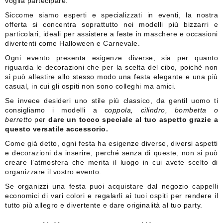
voglia partecipare.
Siccome siamo esperti e specializzati in eventi, la nostra
offerta si concentra soprattutto nei modelli più bizzarri e
particolari, ideali per assistere a feste in maschere e occasioni
divertenti come Halloween e Carnevale.
Ogni evento presenta esigenze diverse, sia per quanto
riguarda le decorazioni che per la scelta del cibo, poichè non
si può allestire allo stesso modo una festa elegante e una più
casual, in cui gli ospiti non sono colleghi ma amici.
Se invece desideri uno stile più classico, da gentil uomo ti
consigliamo i modelli a c
oppola, cilindro, bombetta o
berretto
per
dare un tocco speciale al tuo aspetto grazie a
questo versatile accessorio.
Come già detto, ogni festa ha esigenze diverse, diversi aspetti
e decorazioni da inserire, perché senza di queste, non si può
creare l’atmosfera che merita il luogo in cui avete scelto di
organizzare il vostro evento.
Se organizzi una festa puoi acquistare dal negozio cappelli
economici di vari colori e regalarli ai tuoi ospiti per rendere il
tutto più allegro e divertente e dare originalità al tuo party.