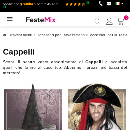
Spedizione
gratuita
a partire da 120€
0
Il
mio
accou
Travestimenti
>
Accessori per Travestimenti
>
Accessori per la Testa
Cappelli
Scopri il nostro vasto assortimento di
Cappelli
e acquista
quelli che fanno al caso tuo. Abbiamo i prezzi più bassi del
mercato!