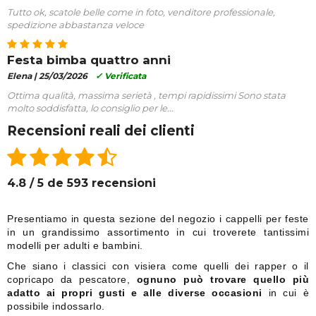
Tutto ok, scatole belle come in foto, venditore professionale,
spedizione abbastanza veloce
Festa bimba quattro anni
Elena |
25/03/2026
✓ Verificata
Ottima qualità, massima serietà , tempi rapidissimi Sono stata
molto soddisfatta, lo consiglio per le...
Recensioni reali dei clienti
4.8 / 5 de 593 recensioni
Presentiamo in questa sezione del negozio i cappelli per feste
in un grandissimo assortimento in cui troverete tantissimi
modelli per adulti e bambini.
Che siano i classici con visiera come quelli dei rapper o il
copricapo da pescatore,
ognuno può trovare quello più
adatto ai propri gusti e alle diverse occasioni
in cui è
possibile indossarlo.