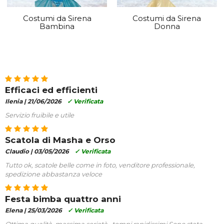
Costumi da Sirena
Costumi da Sirena
Bambina
Donna
Efficaci ed efficienti
Ilenia |
21/06/2026
✓ Verificata
Servizio fruibile e utile
Scatola di Masha e Orso
Claudio |
03/05/2026
✓ Verificata
Tutto ok, scatole belle come in foto, venditore professionale,
spedizione abbastanza veloce
Festa bimba quattro anni
Elena |
25/03/2026
✓ Verificata
Ottima qualità, massima serietà , tempi rapidissimi Sono stata