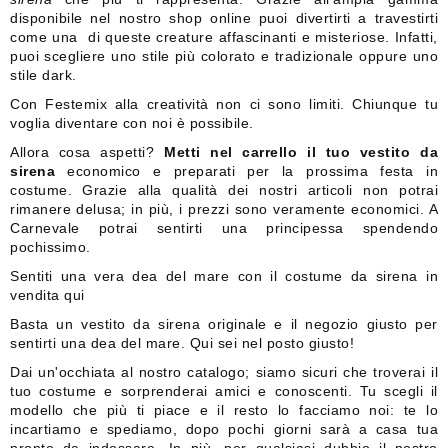
disponibile nel nostro shop online puoi divertirti a travestirti
come una di queste creature affascinanti e misteriose. Infatti,
puoi scegliere uno stile più colorato e tradizionale oppure uno
stile dark.
Con Festemix alla creatività non ci sono limiti. Chiunque tu
voglia diventare con noi è possibile.
Allora cosa aspetti?
Metti nel carrello il tuo vestito da
sirena
economico e preparati per la prossima festa in
costume. Grazie alla qualità dei nostri articoli non potrai
rimanere delusa; in più, i prezzi sono veramente economici. A
Carnevale potrai sentirti una principessa spendendo
pochissimo.
Sentiti una vera dea del mare con il costume da sirena in
vendita qui
Basta un vestito da sirena originale e il negozio giusto per
sentirti una dea del mare. Qui sei nel posto giusto!
Dai un'occhiata al nostro catalogo; siamo sicuri che troverai il
tuo costume e sorprenderai amici e conoscenti. Tu scegli il
modello che più ti piace e il resto lo facciamo noi: te lo
incartiamo e spediamo, dopo pochi giorni sarà a casa tua
pronto da indossare. In più, per qualsiasi dubbio il nostro