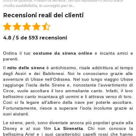
molto soddisfatta, lo consiglio per le...
Recensioni reali dei clienti
4.8 / 5 de 593 recensioni
Ordina il tuo
costume da sirena online
e incanta amici e
parenti.
Il
mito delle sirene
è antichissimo, risale addirittura al tempo
degli Assiri e dei Babilonesi. Noi le conosciamo grazie alle
avventure di Ulisse nell'Odissea. Nel suo lungo viaggio Ulisse
raggiunge l'isola delle Sirene e, nonostante l'avvertimento di
Circe, vuole ascoltare il loro ammaliante canto. Infatti, il loro
bellissimo canto incantava gli uomini e li attirava verso di loro.
Così si fa legare all'albero della nave per poterle ascoltare.
Fortunatamente, riesce a superare l'isola incolume grazie ai
suoi aiutanti.
Le sirene, però, sono diventate ancora più popolari grazie alla
Disney e al suo film
La Sirenetta
. Chi non conosce la
bellissima Ariel e i suoi caratteristici capelli rossi che hanno