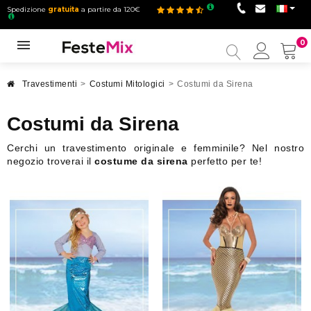
Spedizione
gratuita
a partire da 120€
0
Il
mio
accou
Travestimenti
>
Costumi Mitologici
>
Costumi da Sirena
Costumi da Sirena
Cerchi un travestimento originale e femminile? Nel nostro
negozio troverai il
costume da sirena
perfetto per te!