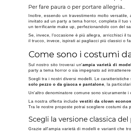
Per fare paura o per portare allegria...
Inoltre, essendo un travestimento molto versatile, 
invitato ad un party a tema horror, completa il tuo
un terrificante make up, perfezionandolo con del sang
Se, invece, l'occasione è più allegra, arricchisci il
il trucco, invece, ispirati ai pagliacci più classici o 
Come sono i costumi da
Sul nostro sito troverai un'
ampia varietà di model
party a tema horror o sia impegnato ad intrattenere
Scegli tra i nostri diversi modelli. Le caratterist
solo pezzo o da giacca e pantalone
, la particolar
Un'altro denominatore comune sono sicuramente i co
La nostra offerta include
vestiti da clown econom
Tra le nostre proposte potrai scegliere costumi da p
Scegli la versione classica del
Grazie all'ampia varietà di modelli e varianti che tr