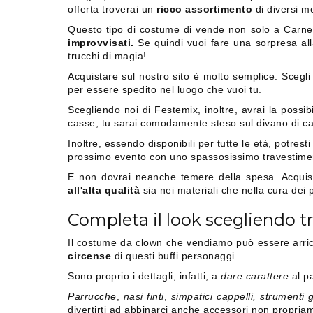
offerta troverai un
ricco assortimento
di diversi mod
Questo tipo di costume di vende non solo a Carneva
improvvisati.
Se quindi vuoi fare una sorpresa all
trucchi di magia!
Acquistare sul nostro sito è molto semplice. Scegli i
per essere spedito nel luogo che vuoi tu.
Scegliendo noi di Festemix, inoltre, avrai la possibili
casse, tu sarai comodamente steso sul divano di cas
Inoltre, essendo disponibili per tutte le età, potresti
prossimo evento con uno spassosissimo travestimento 
E non dovrai neanche temere della spesa. Acquistan
all'alta qualità
sia nei materiali che nella cura dei pa
Completa il look scegliendo tr
Il costume da clown che vendiamo può essere arricc
circense
di questi buffi personaggi.
Sono proprio i dettagli, infatti, a
dare carattere
al pa
Parrucche
,
nasi finti
,
simpatici cappelli, strumenti 
divertirti ad abbinarci anche accessori non propria