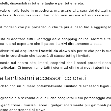
elli, disponibili in tutte le taglie e per tutte le età.
le o nelle feste in maschera, ma grazie alla cura dei dettagli c
a festa di compleanno di tuo figlio, non esitare ad indossare un
l modello che più preferisci o che fa più al caso tuo e aggiungilo 
tà di adottare tutti i vantaggi dello shopping online. Mentre tutti gl
a tua ad aspettare che il pacco ti arrivi direttamente a casa.
 divertirti ad acquistare i
vestiti da clown
sia per te che per la tu
in coordinato che lascerà di stucco tutti gli invitati.
do sul nostro sito, infatti, scoprirai che i nostri prodotti rie
rticolari. Ci impegniamo tutti i giorni ad offrire ai nostri utenti i p
a tantissimi accessori colorati
hito con un numero potenzialmente illimitato di accessori legati
gliaccio e a seconda di quelli che sceglierai il tuo personaggio avr
giganti come i martelli
sono i gadget solitamente più gettonati p
mente appartenenti al clown.