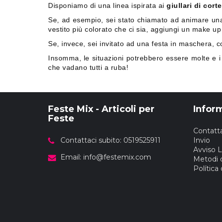
Disponiamo di una linea ispirata ai
giullari di cor
Se, ad esempio, sei stato chiamato ad animare una fe
vestito più colorato che ci sia, aggiungi un make up 
Se, invece, sei invitato ad una festa in maschera, c
Insomma, le situazioni potrebbero essere molte e i n
che vadano tutti a ruba!
Feste Mix - Articoli per
Infor
Feste
Contatta
Contattaci subito: 0519525911
Invio
Avviso 
Email:
info@festemix.com
Metodi 
Política