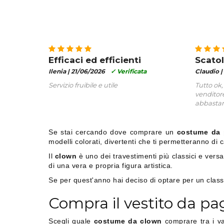
Efficaci ed efficienti
Scatol
Ilenia |
21/06/2026
✓ Verificata
Claudio |
Servizio fruibile e utile
Tutto ok,
venditore
abbastan
Se stai cercando dove comprare un
costume da 
modelli colorati, divertenti che ti permetteranno di 
Il
clown
è uno dei travestimenti più classici e versa
di una vera e propria figura artistica.
Se per quest'anno hai deciso di optare per un clas
Compra il vestito da pag
Scegli quale
costume da clown
comprare tra i va