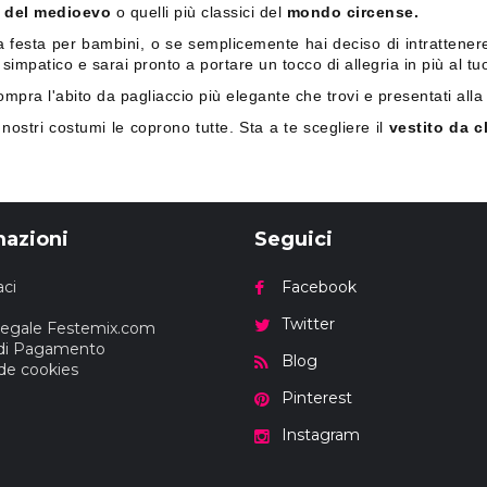
te del medioevo
o quelli più classici del
mondo circense.
sta per bambini, o se semplicemente hai deciso di intrattenere i p
simpatico e sarai pronto a portare un tocco di allegria in più al t
ompra l'abito da pagliaccio più elegante che trovi e presentati al
ostri costumi le coprono tutte. Sta a te scegliere il
vestito da 
mazioni
Seguici
ci
Facebook
Twitter
Legale Festemix.com
di Pagamento
Blog
 de cookies
Pinterest
Instagram