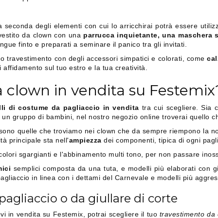
a seconda degli elementi con cui lo arricchirai potrà essere utiliz
 vestito da clown con una
parrucca inquietante, una maschera 
ue finto e preparati a seminare il panico tra gli invitati.
 tuo travestimento con degli accessori simpatici e colorati, come
cal
fai affidamento sul tuo estro e la tua creatività.
 clown in vendita su Festemix
li di costume da pagliaccio in vendita
tra cui scegliere. Sia 
 un gruppo di bambini, nel nostro negozio online troverai quello c
iche sono quelle che troviamo nei clown che da sempre riempono la n
ità principale sta nell'
ampiezza
dei componenti, tipica di ogni pagl
lori sgargianti e l'abbinamento multi tono, per non passare inoss
ici
semplici composta da una tuta, e modelli più elaborati con gi
agliaccio in linea con i dettami del Carnevale e modelli più aggres
 pagliaccio o da giullare di corte
ovi in vendita su Festemix, potrai scegliere il tuo
travestimento da