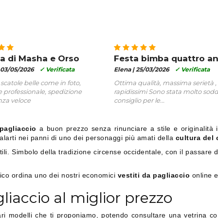
a di Masha e Orso
Festa bimba quattro an
03/05/2026
✓ Verificata
Elena |
25/03/2026
✓ Verificata
 scatole belle come in foto,
Ottima qualità, massima serietà 
 professionale, spedizione
rapidissimi Sono stata molto soddi
za veloce
consiglio per le...
pagliaccio
a buon prezzo senza rinunciare a stile e originalità in
calarti nei panni di uno dei personaggi più amati della
cultura del 
tili. Simbolo della tradizione circense occidentale, con il passare 
sico ordina uno dei nostri economici
vestiti da pagliaccio
online e
liaccio al miglior prezzo
ri modelli che ti proponiamo, potendo consultare una vetrina con