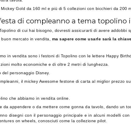
stra tavola.
 Mickey Gold da 160 ml e più di 5 collezioni con bicchieri da 200 m
 festa di compleanno a tema topolino 
 Topolino di cui hai bisogno, dovresti assicurarti di avere addobbi 
a buon mercato in vendita,
ma sapere come usarle sarà la chiave
mo in vendita sono i festoni di Topolino con le lettere Happy Birthd
lezioni molto economiche e di oltre 2 metri di lunghezza.
o del personaggio Disney.
mpleanni, il mickey Awesome festone di carta al miglior prezzo su
lino che abbiamo in vendita online.
te da appendere o da mettere come gonna da tavolo, dando un tocc
o disegni con il personaggio principale e in alcuni modelli con i
ntures on wheels, conosciuti come la collezione pilot.