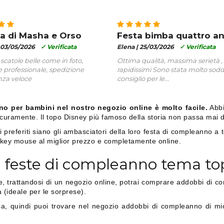
a di Masha e Orso
Festa bimba quattro an
03/05/2026
✓ Verificata
Elena |
25/03/2026
✓ Verificata
 scatole belle come in foto,
Ottima qualità, massima serietà 
 professionale, spedizione
rapidissimi Sono stata molto soddi
za veloce
consiglio per le...
no per bambini nel nostro negozio online è molto facile.
Abbi
icuramente. Il topo Disney più famoso della storia non passa mai 
i preferiti siano gli ambasciatori della loro festa di compleanno a
ickey mouse al miglior prezzo e completamente online.
 feste di compleanno tema top
e, trattandosi di un negozio online, potrai comprare addobbi di co
(ideale per le sorprese).
a, quindi puoi trovare nel negozio addobbi di compleanno di m