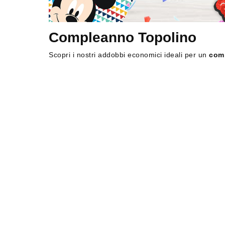
Compleanno Te
Vedi di Più
Vedi di Più
Compleanno Pr
Compleanno Topolino
Compleanno Te
Scopri i nostri addobbi economici ideali per un
com
Ritmica
Compleanno F
Compleanno 
Vedi di Più