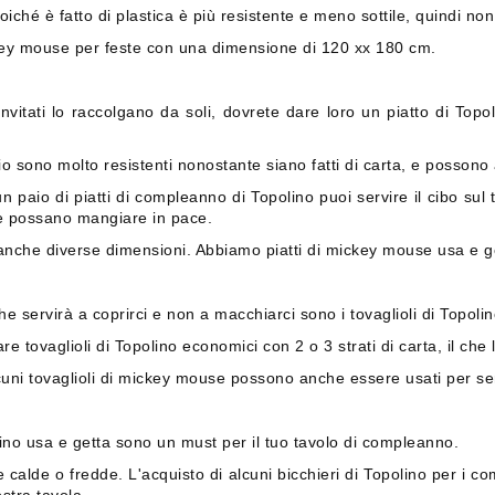
oiché è fatto di plastica è più resistente e meno sottile, quindi no
ckey mouse per feste con una dimensione di 120 xx 180 cm.
invitati lo raccolgano da soli, dovrete dare loro un piatto di Topo
io sono molto resistenti nonostante siano fatti di carta, e posson
paio di piatti di compleanno di Topolino puoi servire il cibo sul ta
e possano mangiare in pace.
 anche diverse dimensioni. Abbiamo piatti di mickey mouse usa e g
 servirà a coprirci e non a macchiarci sono i tovaglioli di Topolin
ovaglioli di Topolino economici con 2 o 3 strati di carta, il che 
lcuni tovaglioli di mickey mouse possono anche essere usati per serv
ino usa e getta sono un must per il tuo tavolo di compleanno.
 calde o fredde. L'acquisto di alcuni bicchieri di Topolino per i 