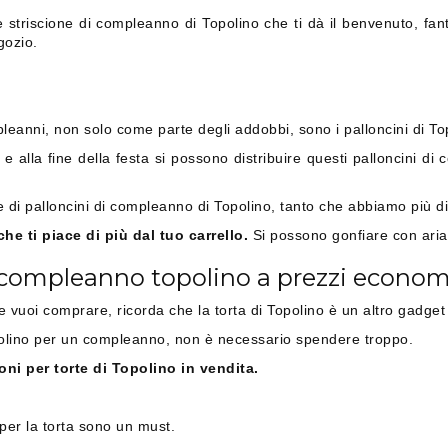
 striscione di compleanno di Topolino che ti dà il benvenuto, fan
gozio.
anni, non solo come parte degli addobbi, sono i palloncini di Topol
e alla fine della festa si possono distribuire questi palloncini di 
e di palloncini di compleanno di Topolino, tanto che abbiamo più di 
he ti piace di più dal tuo carrello.
Si possono gonfiare con aria o
a compleanno topolino a prezzi econom
he vuoi comprare, ricorda che la torta di Topolino è un altro gadge
opolino per un compleanno, non è necessario spendere troppo.
ni per torte di Topolino in vendita.
 per la torta sono un must.