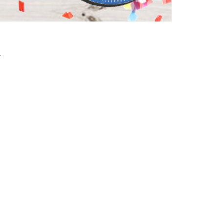
Masha e Orso
Vestiti Principe
Compleanno 8 Anni
 Bing
Vestiti Gangster
Vedi di Più
Compleanno 9 Anni
iostra Carosello
Costumi Gladiatore
.
Compleanno 10 Anni
Paw Patrol
Vedi di Più
Compleanno 11 Anni
Elefantino Rosa
Elefantino Blu
Compleanno 12 Anni
Compleanno 13 Anni