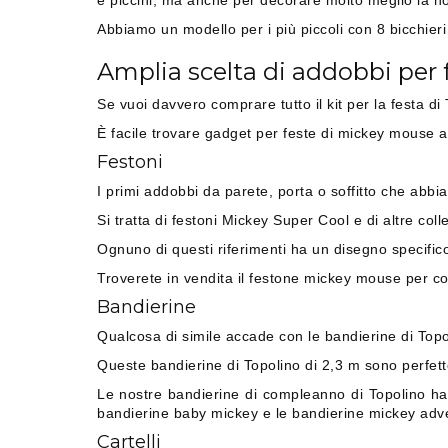
e piccini, ma anche per decorare molto meglio la no
Abbiamo un modello per i più piccoli con 8 bicchieri
Amplia scelta di addobbi per
Se vuoi davvero comprare tutto il kit per la festa di
È facile trovare gadget per feste di mickey mouse 
Festoni
I primi addobbi da parete, porta o soffitto che abbia
Si tratta di festoni Mickey Super Cool e di altre col
Ognuno di questi riferimenti ha un disegno specific
Troverete in vendita il festone mickey mouse per co
Bandierine
Qualcosa di simile accade con le bandierine di Topo
Queste bandierine di Topolino di 2,3 m sono perfet
Le nostre bandierine di compleanno di Topolino hann
bandierine baby mickey e le bandierine mickey adve
Cartelli