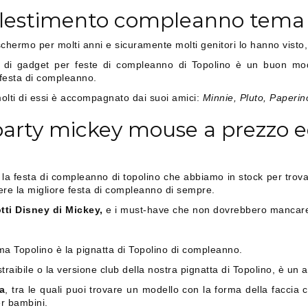
 allestimento compleanno tema
chermo per molti anni e sicuramente molti genitori lo hanno visto
 di gadget per feste di compleanno di Topolino è un buon modo p
 festa di compleanno.
 molti di essi è accompagnato dai suoi amici:
Minnie, Pluto, Paperino
party mickey mouse a prezzo 
er la festa di compleanno di topolino che abbiamo in stock per tro
ere la migliore festa di compleanno di sempre.
otti Disney di Mickey,
e i must-have che non dovrebbero mancare n
ma Topolino è la pignatta di Topolino di compleanno.
aibile o la versione club della nostra pignatta di Topolino, è un art
a
, tra le quali puoi trovare un modello con la forma della faccia 
r bambini.