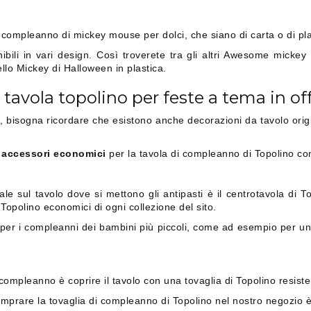
 compleanno di mickey mouse per dolci, che siano di carta o di pla
bili in vari design. Così troverete tra gli altri Awesome micke
ello Mickey di Halloween in plastica.
tavola topolino per feste a tema in of
, bisogna ricordare che esistono anche decorazioni da tavolo origi
 accessori economici
per la tavola di compleanno di Topolino con
 sul tavolo dove si mettono gli antipasti è il centrotavola di T
opolino economici di ogni collezione del sito.
per i compleanni dei bambini più piccoli, come ad esempio per u
mpleanno è coprire il tavolo con una tovaglia di Topolino resisten
comprare la tovaglia di compleanno di Topolino nel nostro negozio