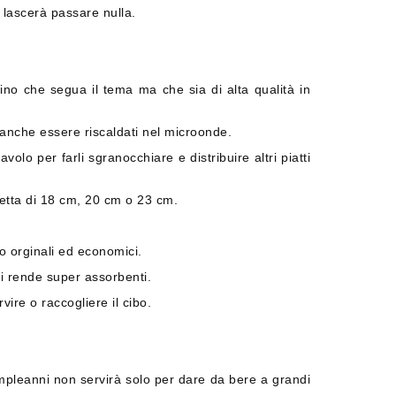
n lascerà passare nulla.
lino che segua il tema ma che sia di alta qualità in
o anche essere riscaldati nel microonde.
volo per farli sgranocchiare e distribuire altri piatti
etta di 18 cm, 20 cm o 23 cm.
o orginali ed economici.
li rende super assorbenti.
ire o raccogliere il cibo.
compleanni non servirà solo per dare da bere a grandi