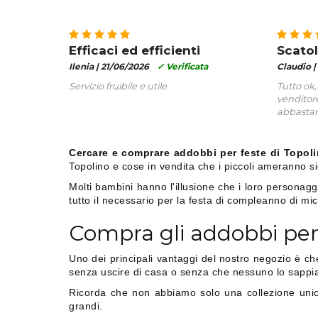
Efficaci ed efficienti
Scatol
Ilenia |
21/06/2026
✓ Verificata
Claudio |
Servizio fruibile e utile
Tutto ok,
venditore
abbastan
Cercare e comprare addobbi per feste di Topoli
Topolino e cose in vendita che i piccoli ameranno s
Molti bambini hanno l'illusione che i loro personagg
tutto il necessario per la festa di compleanno di m
Compra gli addobbi per
Uno dei principali vantaggi del nostro negozio è ch
senza uscire di casa o senza che nessuno lo sappia 
Ricorda che non abbiamo solo una collezione unic
grandi.