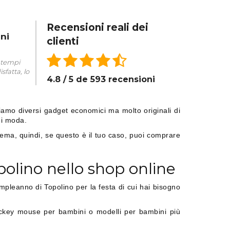
Recensioni reali dei
ni
clienti
, tempi
sfatta, lo
4.8 / 5 de 593 recensioni
amo diversi gadget economici ma molto originali di
di moda.
 tema, quindi, se questo è il tuo caso, puoi comprare
olino nello shop online
mpleanno di Topolino per la festa di cui hai bisogno
ickey mouse per bambini o modelli per bambini più