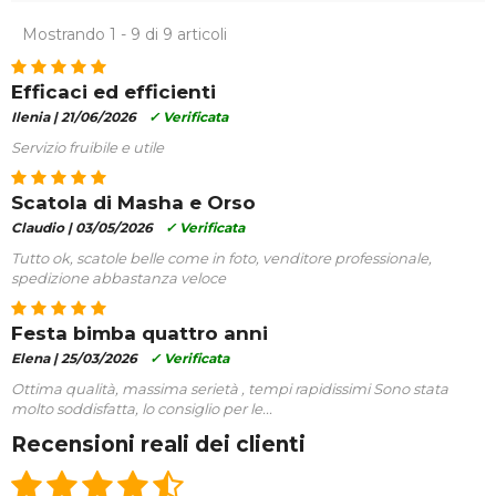
Mostrando 1 - 9 di 9 articoli
Efficaci ed efficienti
Ilenia |
21/06/2026
✓ Verificata
Servizio fruibile e utile
Scatola di Masha e Orso
Claudio |
03/05/2026
✓ Verificata
Tutto ok, scatole belle come in foto, venditore professionale,
spedizione abbastanza veloce
Festa bimba quattro anni
Elena |
25/03/2026
✓ Verificata
Ottima qualità, massima serietà , tempi rapidissimi Sono stata
molto soddisfatta, lo consiglio per le...
Recensioni reali dei clienti