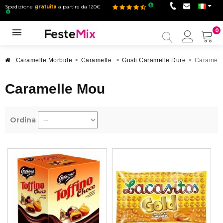
Spedizione
gratuita
a partire da 120€
0
Il
mio
accou
Caramelle Morbide
>
Caramelle
>
Gusti Caramelle Dure
>
Caramell
Caramelle Mou
Ordina