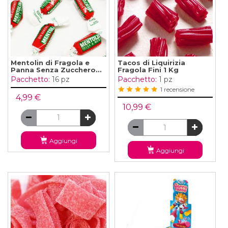
Mentolin di Fragola e
Tacos di Liquirizia
Panna Senza Zucchero...
Fragola Fini 1 Kg
Pacchetto:
16 pz
Pacchetto:
1 pz
1 recensione
4,99 €
10,99 €
Aggiungi
Aggiungi