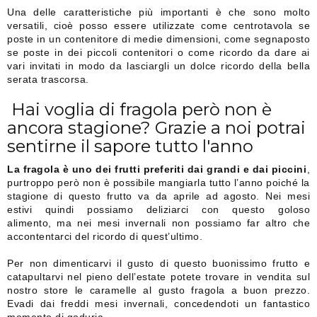
Una delle caratteristiche più importanti è che sono molto
versatili, cioè posso essere utilizzate come centrotavola se
poste in un contenitore di medie dimensioni, come segnaposto
se poste in dei piccoli contenitori o come ricordo da dare ai
vari invitati in modo da lasciargli un dolce ricordo della bella
serata trascorsa.
Hai voglia di fragola però non è
ancora stagione? Grazie a noi potrai
sentirne il sapore tutto l'anno
La fragola è uno dei frutti preferiti dai grandi e dai piccini
,
purtroppo però non è possibile mangiarla tutto l’anno poiché la
stagione di questo frutto va da aprile ad agosto. Nei mesi
estivi quindi possiamo deliziarci con questo goloso
alimento, ma nei mesi invernali non possiamo far altro che
accontentarci del ricordo di quest’ultimo.
Per non dimenticarvi il gusto di questo buonissimo frutto e
catapultarvi nel pieno dell’estate potete trovare in vendita sul
nostro store le caramelle al gusto fragola a buon prezzo.
Evadi dai freddi mesi invernali, concedendoti un fantastico
momento di goduria.