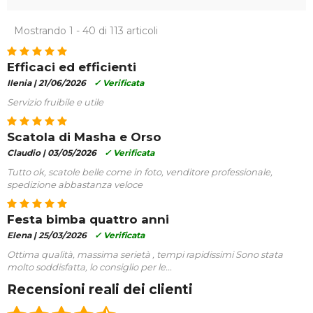
Mostrando 1 - 40 di 113 articoli
Efficaci ed efficienti
Ilenia |
21/06/2026
✓ Verificata
Servizio fruibile e utile
Scatola di Masha e Orso
Claudio |
03/05/2026
✓ Verificata
Tutto ok, scatole belle come in foto, venditore professionale,
spedizione abbastanza veloce
Festa bimba quattro anni
Elena |
25/03/2026
✓ Verificata
Ottima qualità, massima serietà , tempi rapidissimi Sono stata
molto soddisfatta, lo consiglio per le...
Recensioni reali dei clienti