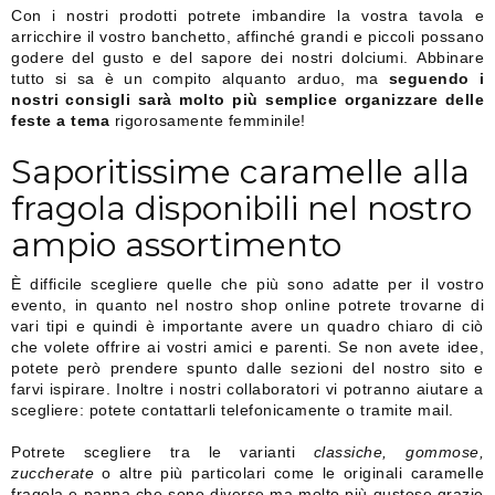
Con i nostri prodotti potrete imbandire la vostra tavola e
arricchire il vostro banchetto, affinché grandi e piccoli possano
godere del gusto e del sapore dei nostri dolciumi. Abbinare
tutto si sa è un compito alquanto arduo, ma
seguendo i
nostri consigli sarà molto più semplice organizzare delle
feste a tema
rigorosamente femminile!
Saporitissime caramelle alla
fragola disponibili nel nostro
ampio assortimento
È difficile scegliere quelle che più sono adatte per il vostro
evento, in quanto nel nostro shop online potrete trovarne di
vari tipi e quindi è importante avere un quadro chiaro di ciò
che volete offrire ai vostri amici e parenti. Se non avete idee,
potete però prendere spunto dalle sezioni del nostro sito e
farvi ispirare. Inoltre i nostri collaboratori vi potranno aiutare a
scegliere: potete contattarli telefonicamente o tramite mail.
Potrete scegliere tra le varianti
classiche, gommose,
zuccherate
o altre più particolari come le originali caramelle
fragola e panna che sono diverse ma molto più gustose grazie