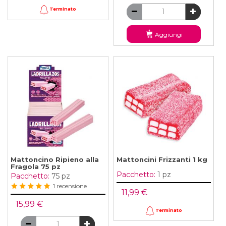
Terminato
Aggiungi
Mattoncino Ripieno alla
Mattoncini Frizzanti 1 kg
Fragola 75 pz
Pacchetto:
1 pz
Pacchetto:
75 pz
1 recensione
11,99 €
15,99 €
Terminato