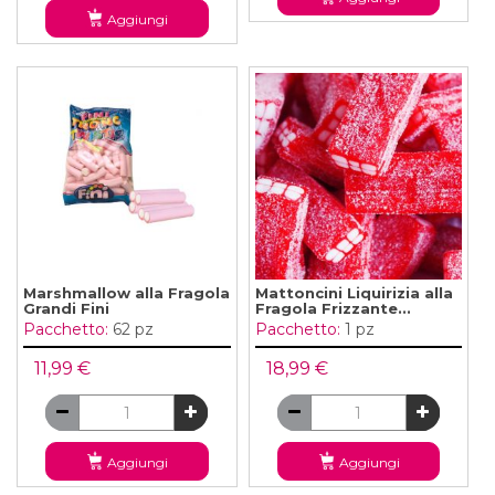
Aggiungi
Marshmallow alla Fragola
Mattoncini Liquirizia alla
Grandi Fini
Fragola Frizzante...
Pacchetto:
62 pz
Pacchetto:
1 pz
11,99 €
18,99 €
Aggiungi
Aggiungi