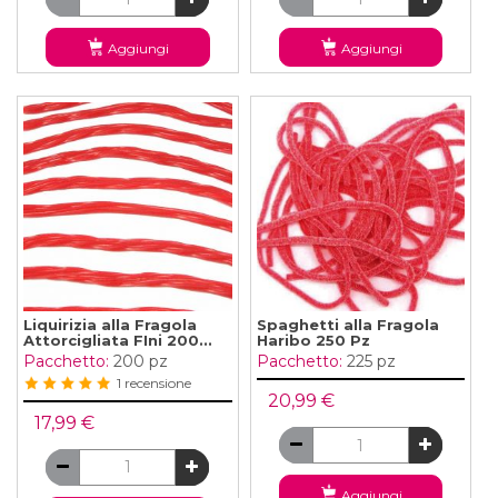
Aggiungi
Aggiungi
Liquirizia alla Fragola
Spaghetti alla Fragola
Attorcigliata FIni 200...
Haribo 250 Pz
Pacchetto:
200 pz
Pacchetto:
225 pz
1 recensione
20,99 €
17,99 €
Aggiungi