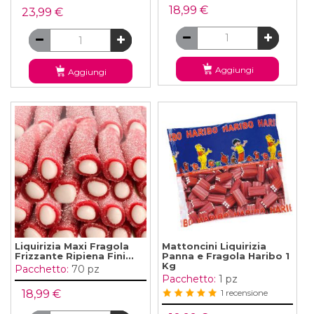
18,99 €
23,99 €
Aggiungi
Aggiungi
Liquirizia Maxi Fragola
Mattoncini Liquirizia
Frizzante Ripiena Fini...
Panna e Fragola Haribo 1
Kg
Pacchetto:
70 pz
Pacchetto:
1 pz
18,99 €
1 recensione