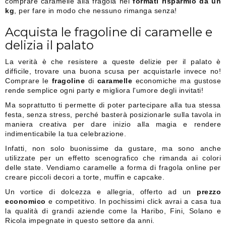
comprare caramelle alla fragola nei
formati risparmio da un
kg
, per fare in modo che nessuno rimanga senza!
Acquista le fragoline di caramelle e
delizia il palato
La verità è che resistere a queste delizie per il palato è
difficile, trovare una buona scusa per acquistarle invece no!
Comprare le
fragoline
di
caramelle
economiche ma gustose
rende semplice ogni party e migliora l'umore degli invitati!
Ma soprattutto ti permette di poter partecipare alla tua stessa
festa, senza stress, perché basterà posizionarle sulla tavola in
maniera creativa per dare inizio alla magia e rendere
indimenticabile la tua celebrazione.
Infatti, non solo buonissime da gustare, ma sono anche
utilizzate per un effetto scenografico che rimanda ai colori
delle state. Vendiamo caramelle a forma di fragola online per
creare piccoli decori a torte, muffin e capcake.
Un vortice di dolcezza e allegria, offerto ad un
prezzo
economico
e competitivo. In pochissimi click avrai a casa tua
la qualità di grandi aziende come la Haribo, Fini, Solano e
Ricola impegnate in questo settore da anni.