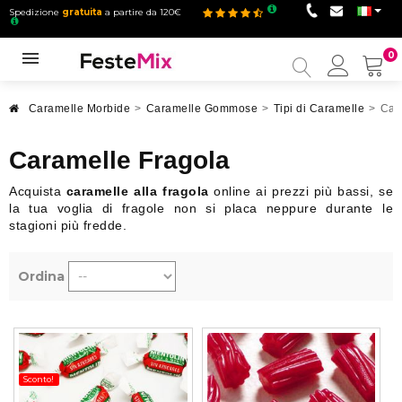
Spedizione
gratuita
a partire da 120€
0
Il
mio
accou
Caramelle Morbide
>
Caramelle Gommose
>
Tipi di Caramelle
>
Car
Caramelle Fragola
Acquista
caramelle alla fragola
online ai prezzi più bassi, se
la tua voglia di fragole non si placa neppure durante le
stagioni più fredde.
Ordina
Sconto!