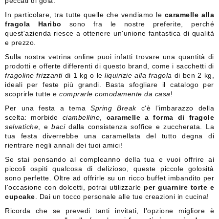
peccati di gola.
In particolare, tra tutte quelle che vendiamo le
caramelle alla
fragola Haribo
sono fra le nostre preferite, perché
quest'azienda riesce a ottenere un'unione fantastica di qualità
e prezzo.
Sulla nostra vetrina online puoi infatti trovare una quantità di
prodotti e offerte differenti di questo brand, come i sacchetti di
fragoline frizzanti
di 1 kg o le
liquirizie alla fragola
di ben 2 kg,
ideali per feste più grandi. Basta sfogliare il catalogo per
scoprirle tutte e
comprarle comodamente da casa
!
Per una festa a tema
Spring Break
c'è l'imbarazzo della
scelta: morbide
ciambelline
,
caramelle a forma di fragole
selvatiche
, e
baci
dalla consistenza soffice e zuccherata. La
tua festa diverrebbe una caramellata del tutto degna di
rientrare negli annali dei tuoi amici!
Se stai pensando al compleanno della tua e vuoi offrire ai
piccoli ospiti qualcosa di delizioso, queste piccole golosità
sono perfette. Oltre ad offrirle su un ricco buffet imbandito per
l'occasione con dolcetti, potrai utilizzarle
per guarnire torte e
cupcake
. Dai un tocco personale alle tue creazioni in cucina!
Ricorda che se prevedi tanti invitati, l'opzione migliore è