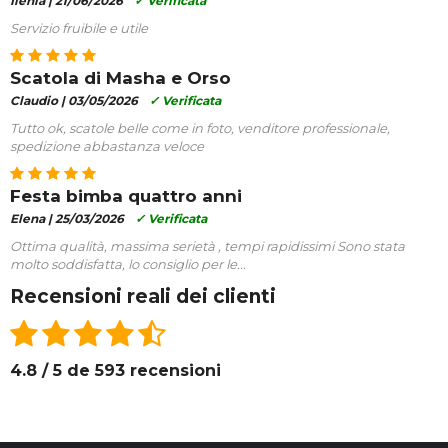
Ilenia |
21/06/2026
✓ Verificata
Servizio fruibile e utile
Scatola di Masha e Orso
Claudio |
03/05/2026
✓ Verificata
Tutto ok, scatole belle come in foto, venditore professionale,
spedizione abbastanza veloce
Festa bimba quattro anni
Elena |
25/03/2026
✓ Verificata
Ottima qualità, massima serietà , tempi rapidissimi Sono stata
molto soddisfatta, lo consiglio per le...
Recensioni reali dei clienti
4.8 / 5 de 593 recensioni