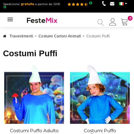
Spedizione
gratuita
a partire da 120€
0
Il
mio
accou
Travestimenti
>
Costumi Cartoni Animati
>
Costumi Puffi
Costumi Puffi
Costumi Puffo Adulto
Costumi Puffo