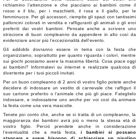
richiamino l’attenzione e che piacciano ai bambini come il
rosso e il blu, per i maschietti, il rosa e il giallo, per le
femminucce. Per gli accessori, riempite gli spazi con tantissimi
palloncini colorati in vendita e raffiguranti gli animali o gli eroi
preferiti dai vostri bambini. Pensate anche a scrivere uno
striscione di buon compleanno da appendere in alto così da
evidenziare ancor più l’eccezionalità dell’evento.
Gli addobbi dovranno essere in tema con la festa che
organizziamo, soprattutto per quanto riguarda i colori, mentre
sui giochi possiamo avere la massima libertà. Cosa piace oggi
ai bambini? Informatevi su internet e realizzate qualcosa di
divertente per i tuoi piccoli invitati.
Per un buon compleanno di 2 anni di vostro figlio potete anche
decidere di indossare un vestito di carnevale che raffiguri il
suo cartone preferito o l’animale che più gli piace. Fateglielo
indossare, e indossatene uno anche per voi così da animare
la festa come una vera mascotte.
Tenete poi conto che, anche se si tratta di un compleanno, la
maggioranza dei bambini avrá piú o meno la stessa etá di
vostro figlio. Perció prendete anche in considerazione
l’eventualitá che a metá festa,
i bambini si possano
stancare e avere bisogno di schiacciare un pisolino