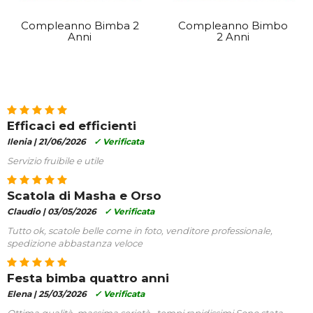
Compleanno Bimba 2
Compleanno Bimbo
Anni
2 Anni
Efficaci ed efficienti
Ilenia |
21/06/2026
✓ Verificata
Servizio fruibile e utile
Scatola di Masha e Orso
Claudio |
03/05/2026
✓ Verificata
Tutto ok, scatole belle come in foto, venditore professionale,
spedizione abbastanza veloce
Festa bimba quattro anni
Elena |
25/03/2026
✓ Verificata
Ottima qualità, massima serietà , tempi rapidissimi Sono stata