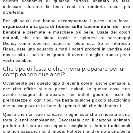
colorati economici di qualche cartone animato da fare
indossare durante la festa così da renderla ancor piú
divertente.
Per gli adulti che hanno accompagnato i piccoli alla festa,
organizzate una gara di trucco sulle faccine dolci dei loro
bambini
e premiate le maschere piú belle. Usate dei colori
naturali, che non siano tossici e ispiratevi ai personaggi
Disney come topolino, paperino, pluto ecc. Se vi interessa
l’idea, date uno sguardo a tutti i nostri prodotti in vendita del
nostro sito e sarete in grado di avere il miglior trucco per i
vostri bambini.
Che tipo di festa e che menù preparare per un
compleanno due anni?
Ovviamente per questo tipo di eventi dovrai anche pensare a
che cibo offrire ai tuoi piccoli invitati. In questo caso non
avrete bisogno di preparare un buffet gourmet ricco di
prelibatezze di ogni tipo, ma basta qualche piccolo stuzzichino
che possa placare la fame dei genitori più che dei bambini.
Quello che non può mancare in ogni festa che si rispetti è una
torta 2 anni compleanno. Decoratela con il cartone animato
preferito del tuo piccolo oppure scegliete le forme tradizionali
che non passano mai di moda. Potrete mai dire no a una bella