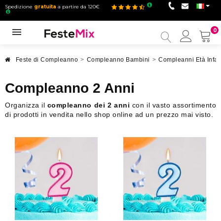
Spedizione
gratuita
a partire da 120€
0
Il
mio
accou
Feste di Compleanno
>
Compleanno Bambini
>
Compleanni Età Infant
Compleanno 2 Anni
Organizza il
compleanno dei 2 anni
con il vasto assortimento
di prodotti in vendita nello shop online ad un prezzo mai visto.