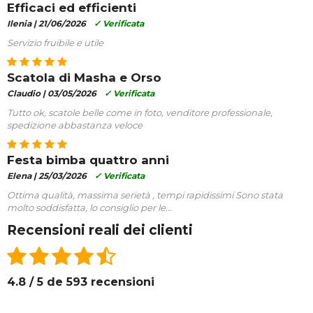
Efficaci ed efficienti
Ilenia |
21/06/2026
✓ Verificata
Servizio fruibile e utile
Scatola di Masha e Orso
Claudio |
03/05/2026
✓ Verificata
Tutto ok, scatole belle come in foto, venditore professionale,
spedizione abbastanza veloce
Festa bimba quattro anni
Elena |
25/03/2026
✓ Verificata
Ottima qualità, massima serietà , tempi rapidissimi Sono stata
molto soddisfatta, lo consiglio per le...
Recensioni reali dei clienti
4.8 / 5 de 593 recensioni