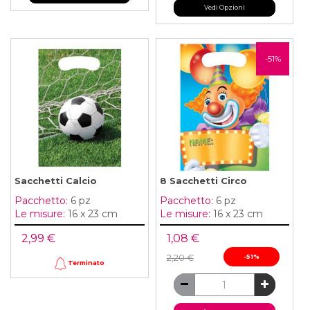
Vedi Opzioni
-51%
Sacchetti Calcio
8 Sacchetti Circo
Pacchetto:
6 pz
Pacchetto:
6 pz
Le misure:
16 x 23 cm
Le misure:
16 x 23 cm
2,99 €
1,08 €
2,20 €
-51%
Terminato