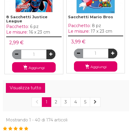
8 Sacchetti Justice
Sacchetti Mario Bros
League
Pacchetto:
8 pz
Pacchetto:
6 pz
Le misure:
17 x 23 cm
Le misure:
16 x 23 cm
3,99 €
2,99 €
Aggiungi
Aggiungi
Visualizza tutto
1
2
3
4
5
Mostrando 1 - 40 di 174 articoli