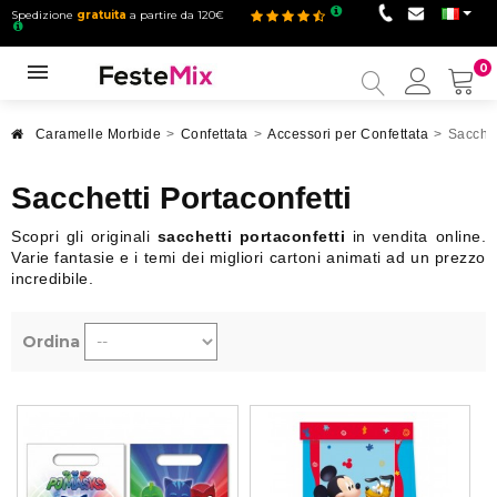
Spedizione
gratuita
a partire da 120€
0
Il
mio
accou
Caramelle Morbide
>
Confettata
>
Accessori per Confettata
>
Sacchet
Sacchetti Portaconfetti
Scopri gli originali
sacchetti portaconfetti
in vendita online.
Varie fantasie e i temi dei migliori cartoni animati ad un prezzo
incredibile.
Ordina