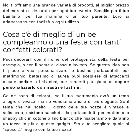
Noi ti offriamo una grande varietà di prodotti, al miglior prezzo
del mercato e decorato per ogni tuo evento. Sceglilo per il tuo
bambino, per tua mamma o un tuo parente. Loro si
adatteranno con facilità a ogni utilizzo.
Cosa c'è di meglio di un bel
compleanno o una festa con tanti
confetti colorati?
Puoi decorarli con il nome del protagonista della festa per
esempio, o con il nome di ciascun invitato. Se questa idea non
ti piace e vuoi personalizzare le bustine portaconfetti per
matrimonio, battesimo o laurea puoi scegliere di attaccarci
alcune perline o brillantini, per renderli più glamour, oppure
personalizzarlo con nastri e lustrini.
Ce ne sono di colorati, se il tuo matrimonio avrà un tema
allegro e vivace, ma ne vendiamo anche di più eleganti. Se il
tema che hai scelto il giorno delle tue nozze è vintage e
sofisticato, esistono sacchetti da portaconfetti per matrimonio
shabby chic in cotone o lino bianco che risalteranno e daranno
un tocco in più a questo gadget. Sta a te scegliere quale si
"sposerà" meglio con le tue nozze!