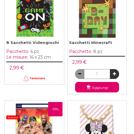
8 Sacchetti Videogiochi
Sacchetti Minecraft
Pacchetto:
6 pz
Pacchetto:
8 pz
Le misure:
16 x 23 cm
2,99 €
2,99 €
Terminato
Aggiungi
-51%
Sconto!