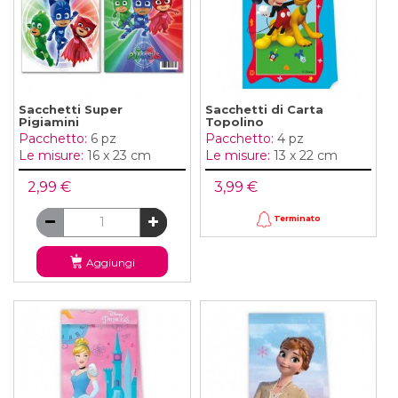
Sacchetti Super
Sacchetti di Carta
Pigiamini
Topolino
Pacchetto:
6 pz
Pacchetto:
4 pz
Le misure:
16 x 23 cm
Le misure:
13 x 22 cm
2,99 €
3,99 €
Terminato
Aggiungi