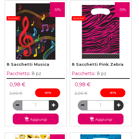
-51%
-51%
Sconto!
Sconto!
8 Sacchetti Musica
8 Sacchetti Pink Zebra
Pacchetto:
8 pz
Pacchetto:
8 pz
0,98 €
0,98 €
2,00 €
-51%
2,00 €
-51%
Aggiungi
Aggiungi