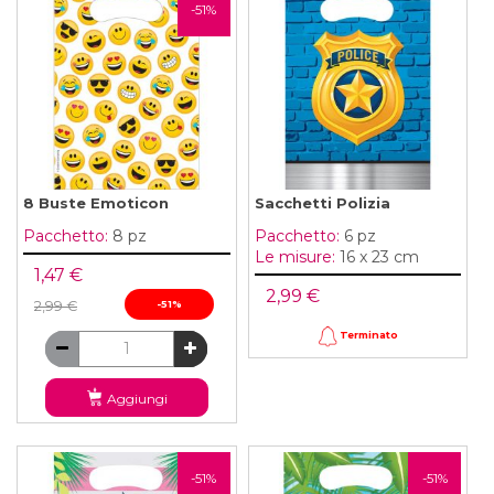
-51%
8 Buste Emoticon
Sacchetti Polizia
Pacchetto:
8 pz
Pacchetto:
6 pz
Le misure:
16 x 23 cm
1,47 €
2,99 €
2,99 €
-51%
Terminato
Aggiungi
-51%
-51%