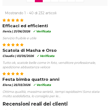
Mostrando 1 - 40 di 232 articoli
Efficaci ed efficienti
Ilenia |
21/06/2026
✓ Verificata
Servizio fruibile e utile
Scatola di Masha e Orso
Claudio |
03/05/2026
✓ Verificata
Tutto ok, scatole belle come in foto, venditore professionale,
spedizione abbastanza veloce
Festa bimba quattro anni
Elena |
25/03/2026
✓ Verificata
Ottima qualità, massima serietà , tempi rapidissimi Sono stata
molto soddisfatta, lo consiglio per le...
Recensioni reali dei clienti