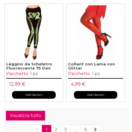
Leggins da Scheletro
Collant con Lama con
Fluorescente 75 Den
Glitter
Pacchetto:
1 pz
Pacchetto:
1 pz
12,99 €
4,99 €
Vedi Opzioni
Vedi Opzioni
Visualizza tutto
1
2
3
...
6