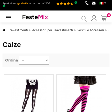
Spedizione
gratuita
a partire da 120€
0
Il
mio
accou
Travestimenti
>
Accessori per Travestimenti
>
Vestiti e Accessori
>
Ca
Calze
Ordina