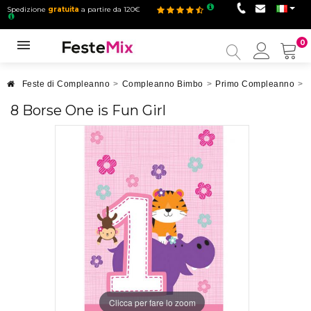
Spedizione
gratuita
a partire da 120€
0
Il
mio
accou
Feste di Compleanno
>
Compleanno Bimbo
>
Primo Compleanno
>
8
8 Borse One is Fun Girl
Clicca per fare lo zoom