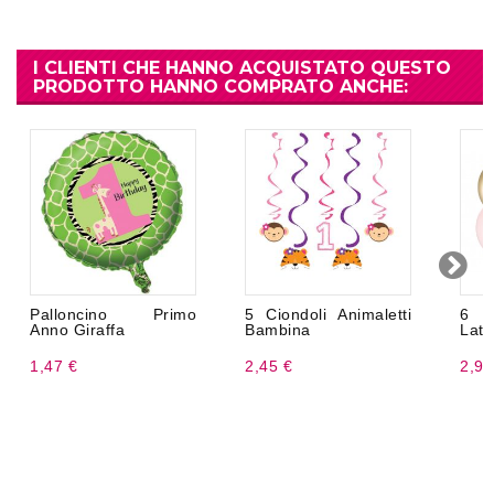
I CLIENTI CHE HANNO ACQUISTATO QUESTO
PRODOTTO HANNO COMPRATO ANCHE:
Palloncino Primo
5 Ciondoli Animaletti
6 P
Anno Giraffa
Bambina
Latt
1,47 €
2,45 €
2,99