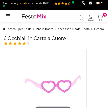
Spedizione
gratuita
a partire da 120€
0
Il
mio
accou
Articoli per Feste
>
Photo Booth
>
Accessori Photo Booth
>
Occhiali 
6 Occhiali in Carta a Cuore
1