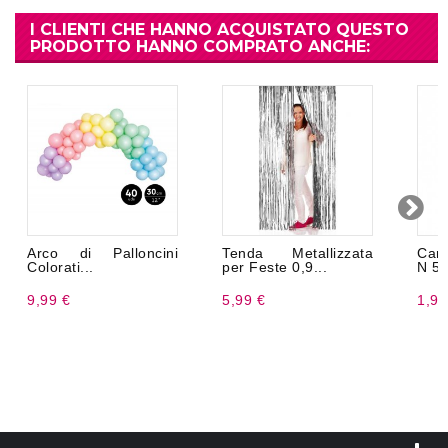
I CLIENTI CHE HANNO ACQUISTATO QUESTO
PRODOTTO HANNO COMPRATO ANCHE:
Arco di Palloncini
Tenda Metallizzata
Cand
Colorati...
per Feste 0,9...
N 5
9,99 €
5,99 €
1,99