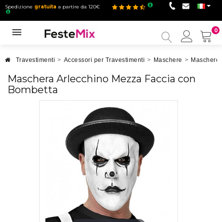
Spedizione
gratuita
a partire da 120€
0
Il
mio
accou
Travestimenti
>
Accessori per Travestimenti
>
Maschere
>
Maschere 
Maschera Arlecchino Mezza Faccia con
Bombetta