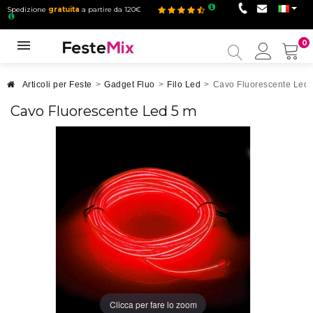
Spedizione
gratuita
a partire da 120€
0
Il
mio
accou
Articoli per Feste
>
Gadget Fluo
>
Filo Led
>
Cavo Fluorescente Led 
Cavo Fluorescente Led 5 m
Clicca per fare lo zoom