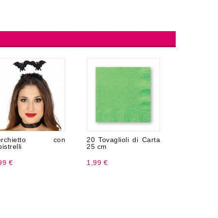
erchietto con
20 Tovaglioli di Carta
24 Fo
istrelli
25 cm
Premium
99 €
1,99 €
3,99 €