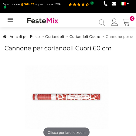
Spedizione
gratuita
a partire da 120€
0
Il
mio
accou
Articoli per Feste
>
Coriandoli
>
Coriandoli Cuore
>
Cannone per cor
Cannone per coriandoli Cuori 60 cm
Clicca per fare lo zoom