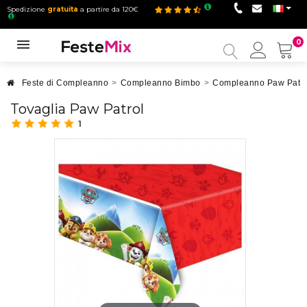
Spedizione
gratuita
a partire da 120€
0
Il
mio
accou
Feste di Compleanno
>
Compleanno Bimbo
>
Compleanno Paw Patro
Tovaglia Paw Patrol
1