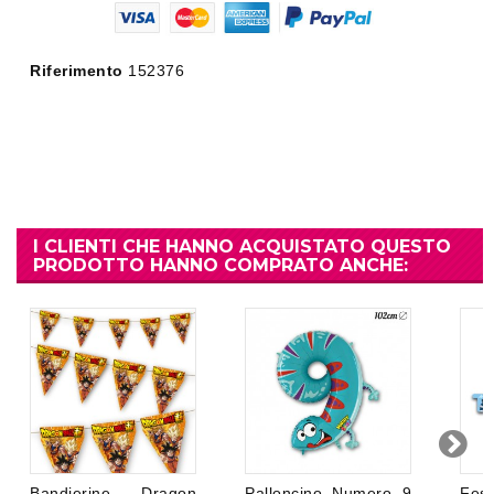
Riferimento
152376
I CLIENTI CHE HANNO ACQUISTATO QUESTO
PRODOTTO HANNO COMPRATO ANCHE:
Bandierine Dragon
Palloncino Numero 9
Fest