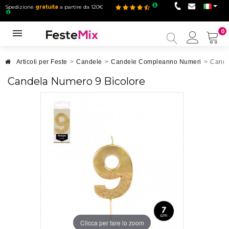
Spedizione
gratuita
a partire da 120€
0
Il
mio
accou
Articoli per Feste
>
Candele
>
Candele Compleanno Numeri
>
Cande
Candela Numero 9 Bicolore
Clicca per fare lo zoom