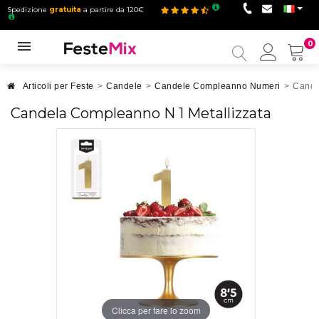
Spedizione
gratuita
a partire da 120€
0
Il
mio
accou
Articoli per Feste
>
Candele
>
Candele Compleanno Numeri
>
Cande
Candela Compleanno N 1 Metallizzata
Clicca per fare lo zoom