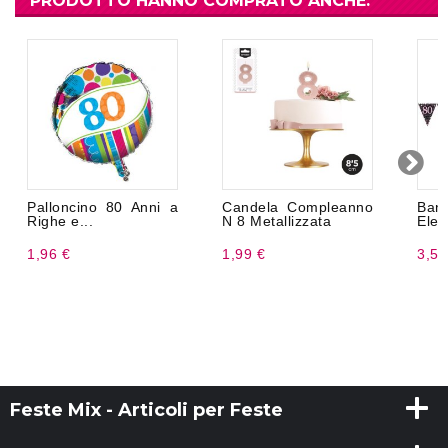
PRODOTTO HANNO COMPRATO ANCHE:
Palloncino 80 Anni a
Candela Compleanno
Ban
Righe e...
N 8 Metallizzata
Eleg
1,96 €
1,99 €
3,50
Feste Mix - Articoli per Feste