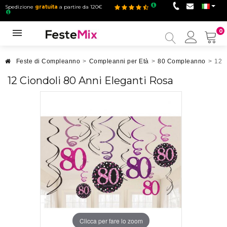
Spedizione
gratuita
a partire da 120€
0
Il
mio
accou
Feste di Compleanno
>
Compleanni per Età
>
80 Compleanno
>
12 C
12 Ciondoli 80 Anni Eleganti Rosa
Clicca per fare lo zoom