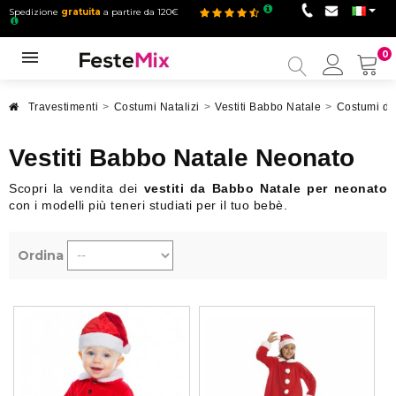
Spedizione
gratuita
a partire da 120€
0
Il
mio
accou
Travestimenti
>
Costumi Natalizi
>
Vestiti Babbo Natale
>
Costumi di
Vestiti Babbo Natale Neonato
Scopri la vendita dei
vestiti da Babbo Natale per neonato
con i modelli più teneri studiati per il tuo bebè.
Ordina