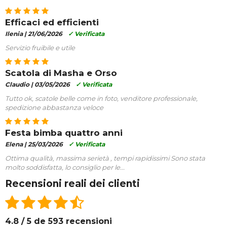
Efficaci ed efficienti
Ilenia |
21/06/2026
✓ Verificata
Servizio fruibile e utile
Scatola di Masha e Orso
Claudio |
03/05/2026
✓ Verificata
Tutto ok, scatole belle come in foto, venditore professionale,
spedizione abbastanza veloce
Festa bimba quattro anni
Elena |
25/03/2026
✓ Verificata
Ottima qualità, massima serietà , tempi rapidissimi Sono stata
molto soddisfatta, lo consiglio per le...
Recensioni reali dei clienti
4.8 / 5 de 593 recensioni