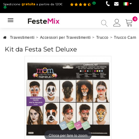
Spedizione
gratuita
a partire da 120€
0
Il
mio
accou
Travestimenti
>
Accessori per Travestimenti
>
Trucco
>
Trucco Carne
Kit da Festa Set Deluxe
Clicca per fare lo zoom