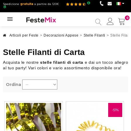
Spedizione
gratuita
a partire da 120€
0
Il
mio
accou
Articoli per Feste
>
Decorazioni Appese
>
Stelle Filanti
>
Stelle Filant
Stelle Filanti di Carta
Acquista le nostre
stelle filanti di carta
e dai un tocco allegro
al tuo party! Vari colori e vario assortimento disponibile ora!
Ordina
-51%