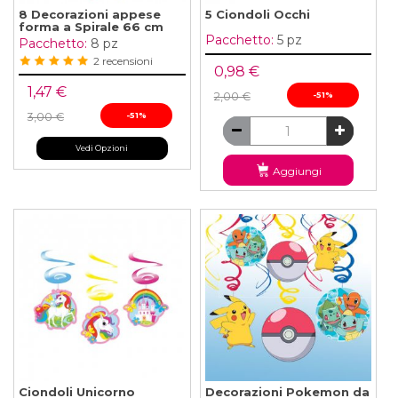
8 Decorazioni appese
5 Ciondoli Occhi
forma a Spirale 66 cm
Pacchetto:
5 pz
Pacchetto:
8 pz
2 recensioni
0,98 €
1,47 €
2,00 €
-51%
3,00 €
-51%
Vedi Opzioni
Aggiungi
Ciondoli Unicorno
Decorazioni Pokemon da