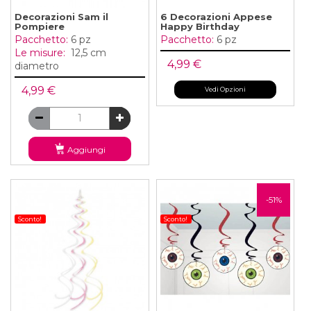
Decorazioni Sam il
6 Decorazioni Appese
Pompiere
Happy Birthday
Pacchetto:
6 pz
Pacchetto:
6 pz
Le misure:
12,5 cm
4,99 €
diametro
4,99 €
Vedi Opzioni
Aggiungi
-51%
Sconto!
Sconto!