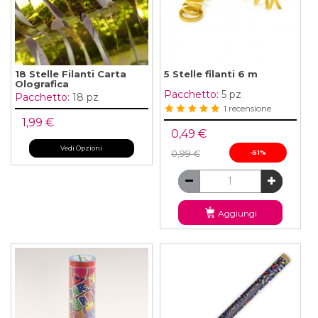
18 Stelle Filanti Carta
5 Stelle filanti 6 m
Olografica
Pacchetto:
5 pz
Pacchetto:
18 pz
1 recensione
1,99 €
0,49 €
Vedi Opzioni
0,99 €
-51%
Aggiungi