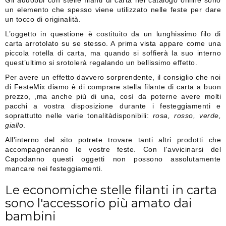
Gli addobbi con stelle filanti di carta nel catalogo online sono
un elemento che spesso viene utilizzato nelle feste per dare
un tocco di originalità.
L’oggetto in questione è costituito da un lunghissimo filo di
carta arrotolato su se stesso. A prima vista
appare come una
piccola rotella di carta, ma quando si soffierà
la suo
interno
quest’ultimo si srotolerà regalando un bellissimo effetto.
Per avere un effetto davvero sorprendente, il consiglio che noi
di FesteMix diamo è di comprare stella filante di carta a buon
prezzo, ,ma anche più di una, così da poterne avere molti
pacchi a vostra disposizione durante i festeggiamenti e
soprattutto nelle varie tonalitàdisponibili:
rosa, rosso, verde,
giallo
.
All'interno del sito potrete trovare tanti altri prodotti che
accompagneranno le vostre feste. Con l'avvicinarsi del
Capodanno questi oggetti non possono assolutamente
mancare nei festeggiamenti.
Le economiche stelle filanti in carta
sono l'accessorio più amato dai
bambini