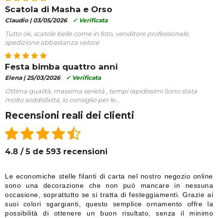
Scatola di Masha e Orso
Claudio |
03/05/2026
✓ Verificata
Tutto ok, scatole belle come in foto, venditore professionale,
spedizione abbastanza veloce
Festa bimba quattro anni
Elena |
25/03/2026
✓ Verificata
Ottima qualità, massima serietà , tempi rapidissimi Sono stata
molto soddisfatta, lo consiglio per le...
Recensioni reali dei clienti
4.8 / 5 de 593 recensioni
Le economiche stelle filanti di carta nel nostro negozio online
sono una decorazione che non può mancare in nessuna
occasione, soprattutto se si tratta di festeggiamenti. Grazie ai
suoi colori sgargianti, questo semplice ornamento offre la
possibilità di ottenere un buon risultato, senza il minimo