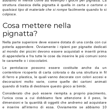
abbiamo in mente come ad esempio i giochi per pignatta. La
struttura classica della pignatta è quella in
carta o cartone o
qualsiasi tipo di materiale che si rompe
facilmente quando lo si
colpisce.
Cosa mettere nella
pignatta?
Nella parte superiore deve essere dotata di una corda con cui
poterla appendere. Ovviamente i ripieni per pignatte dedicati
al mondo dei piccini devono essere acquistati e inseriti prima
di appenderla e fra tutte le cose da inserire le più comuni sono
le caramelle o i cioccolatini.
Le pentolacce possono essere costituite anche da un
contenitore ricoperto di carta colorata o da una struttura in fil
di ferro e plastica, le quali vanno decorate con colori accesi e
decorazioni molto varie, come quelle dei cartoni animati
quando di tratta di destinare questo gioco ai bimbi.
Considerato che può essere riempita a proprio piacimento,
l'unica cosa a cui dobbiamo fare attenzione è il peso, le
dimensioni e la quantità di oggetti che andremo ad acquistare
e inserire all'interno di essa. Ovviamente se abbiamo 10