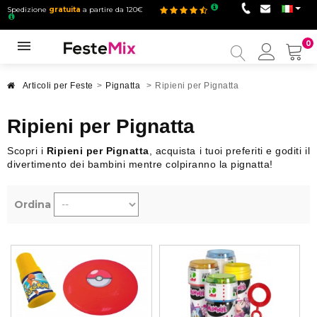
Spedizione
gratuita
a partire da 120€
0
Il
mio
accou
Articoli per Feste
>
Pignatta
>
Ripieni per Pignatta
Ripieni per Pignatta
Scopri i
Ripieni per Pignatta
, acquista i tuoi preferiti e goditi il
divertimento dei bambini mentre colpiranno la pignatta!
Ordina