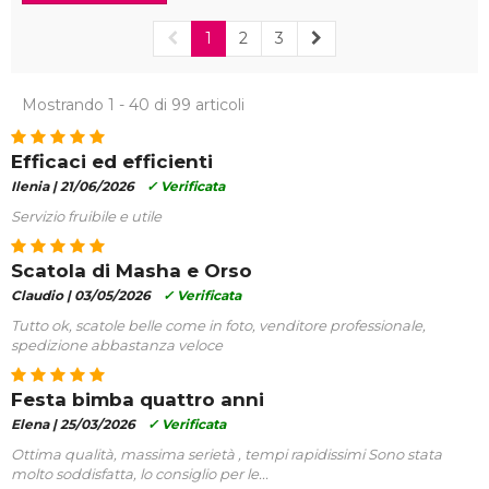
1
2
3
Mostrando 1 - 40 di 99 articoli
Efficaci ed efficienti
Ilenia |
21/06/2026
✓ Verificata
Servizio fruibile e utile
Scatola di Masha e Orso
Claudio |
03/05/2026
✓ Verificata
Tutto ok, scatole belle come in foto, venditore professionale,
spedizione abbastanza veloce
Festa bimba quattro anni
Elena |
25/03/2026
✓ Verificata
Ottima qualità, massima serietà , tempi rapidissimi Sono stata
molto soddisfatta, lo consiglio per le...