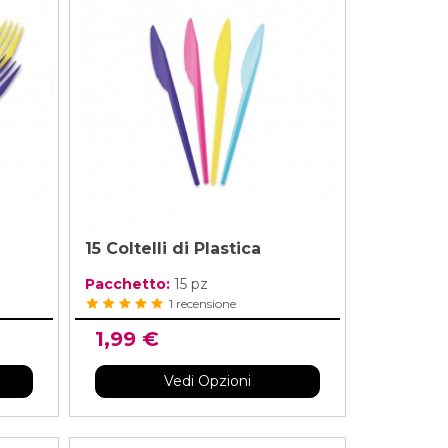
Masha e Orso
Vestiti Principe
Compleanno 8 Anni
 Bing
Vestiti Gangster
Vedi di Più
Compleanno 9 Anni
iostra Carosello
Costumi Gladiatore
Compleanno 10 Anni
Paw Patrol
Vedi di Più
Compleanno 11 Anni
Elefantino Rosa
Elefantino Blu
Compleanno 12 Anni
Compleanno 13 Anni
15 Coltelli di Plastica
Pacchetto:
15 pz
1 recensione
1,99 €
Vedi Opzioni