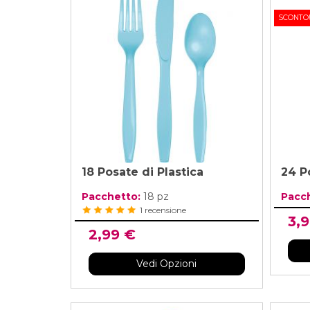
Compleanno Te
SCONTO
Vedi di Più
Vedi di Più
Compleanno Pr
Compleanno Te
Ritmica
Compleanno F
Compleanno 
18 Posate di Plastica
24 P
Vedi di Più
Pacchetto:
18 pz
Pacc
1 recensione
3,
2,99 €
Vedi Opzioni