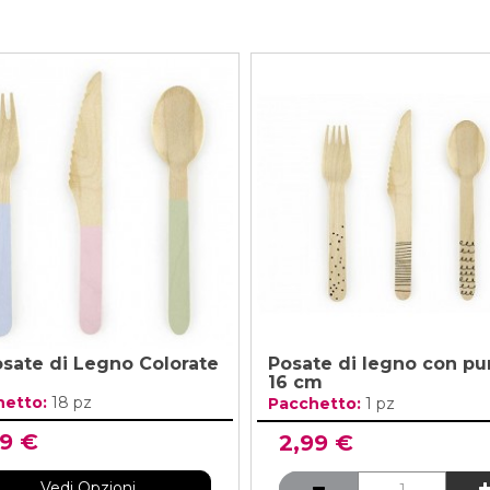
osate di Legno Colorate
Posate di legno con pu
16 cm
hetto:
18 pz
Pacchetto:
1 pz
99 €
2,99 €
Vedi Opzioni