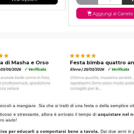
Aggiungi al Carrello
a di Masha e Orso
Festa bimba quattro an
03/05/2026
✓ Verificata
Elena |
25/03/2026
✓ Verificata
 scatole belle come in foto,
Ottima qualità, massima serietà 
 professionale, spedizione
rapidissimi Sono stata molto soddi
za veloce
consiglio per le...
ccoli a mangiare. Sia che si tratti di una festa o della semplice vi
icoso e stressante, allora è arrivato il tempo di
acquistare nel n
ro aiuto!
iva per educarli a comportarsi bene a tavola.
Dai due anni in p