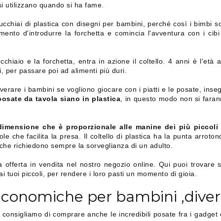
si utilizzano quando si ha fame.
ucchiai di plastica con disegni per bambini, perché così i bimbi s
mento d'introdurre la forchetta e comincia l'avventura con i cibi
iaio e la forchetta, entra in azione il coltello. 4 anni è l'età a
i, per passare poi ad alimenti più duri.
are i bambini se vogliono giocare con i piatti e le posate, insegn
 posate da tavola siano in plastica
, in questo modo non si fara
dimensione che è proporzionale alle manine dei più piccoli
 che facilita la presa. Il coltello di plastica ha la punta arrotond
che richiedono sempre la sorveglianza di un adulto.
fferta in vendita nel nostro negozio online. Qui puoi trovare stili
i tuoi piccoli, per rendere i loro pasti un momento di gioia.
conomiche per bambini ,diverte
 consigliamo di comprare anche le incredibili posate fra i gadget e