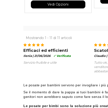
Vedi Opzioni
Mostrando 1 - 11 di 11 articoli
Efficaci ed efficienti
Scatol
Ilenia |
21/06/2026
✓ Verificata
Claudio |
Servizio fruibile e utile
Tutto ok,
venditore
abbastan
Le posate per bambini servono per invogliare i più pi
Se il momento di dare la pappa ai tuoi bambini è fat
genitori non avrebbero saputo come fare senza il lo
Le posate per bimbi sono la soluzione più creat