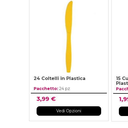
24 Coltelli in Plastica
15 C
Plast
Pacchetto:
24 pz
Pacc
3,99 €
1,9
Vedi Opzioni