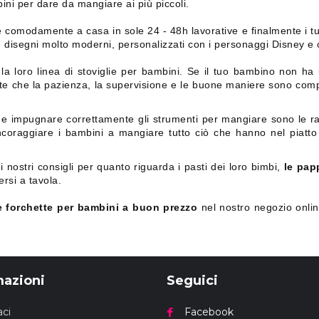
ini per dare da mangiare ai più piccoli.
re comodamente a casa in sole 24 - 48h lavorative e finalmente i 
disegni molto moderni, personalizzati con i personaggi Disney e co
 la loro linea di stoviglie per bambini. Se il tuo bambino non ha
e che la pazienza, la supervisione e le buone maniere sono comp
e impugnare correttamente gli strumenti per mangiare sono le ra
coraggiare i bambini a mangiare tutto ciò che hanno nel piatto e
 nostri consigli per quanto riguarda i pasti dei loro bimbi,
le pap
ersi a tavola.
 e forchette per bambini a buon prezzo
nel nostro negozio onlin
mazioni
Seguici
ci
Facebook