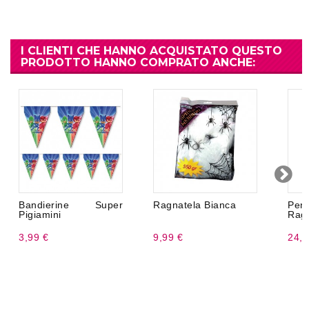
I CLIENTI CHE HANNO ACQUISTATO QUESTO
PRODOTTO HANNO COMPRATO ANCHE:
Bandierine Super
Ragnatela Bianca
Pend
Pigiamini
Ragn
3,99 €
9,99 €
24,9