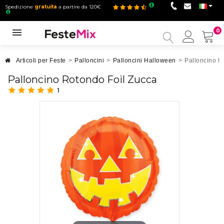
Spedizione
gratuita
a partire da 120€
0
Il
mio
accou
Articoli per Feste
>
Palloncini
>
Palloncini Halloween
>
Palloncino R
Palloncino Rotondo Foil Zucca
1