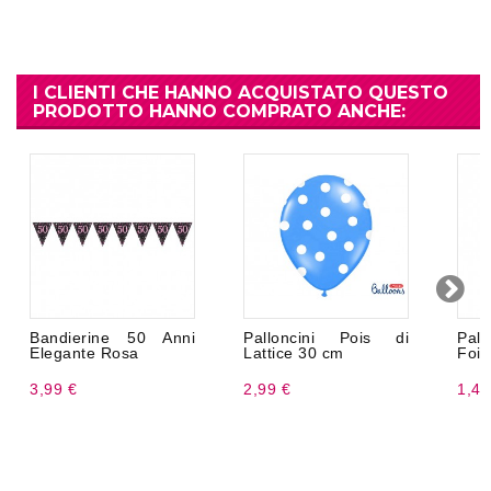
I CLIENTI CHE HANNO ACQUISTATO QUESTO
PRODOTTO HANNO COMPRATO ANCHE:
Bandierine 50 Anni
Palloncini Pois di
Pall
Elegante Rosa
Lattice 30 cm
Foil
3,99 €
2,99 €
1,47