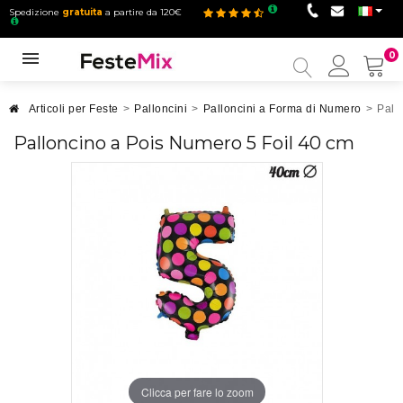
Spedizione
gratuita
a partire da 120€
0
Il
mio
accou
Articoli per Feste
>
Palloncini
>
Palloncini a Forma di Numero
>
Pall
Palloncino a Pois Numero 5 Foil 40 cm
Clicca per fare lo zoom