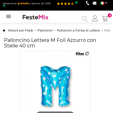
Spedizione
gratuita
a partire da 120€
0
Il
mio
accou
Articoli per Feste
>
Palloncini
>
Palloncini a Forma di Lettere
>
Pallo
Palloncino Lettera M Foil Azzurro con
Stelle 40 cm