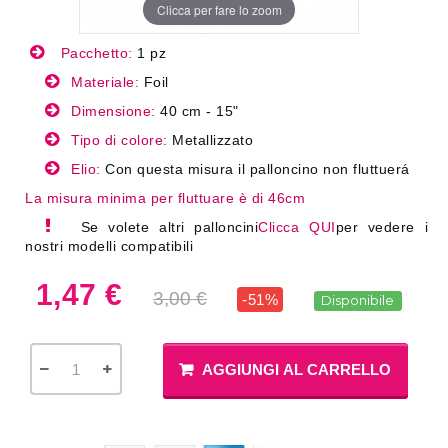
Clicca per fare lo zoom
Pacchetto:
1 pz
Materiale:
Foil
Dimensione:
40 cm - 15"
Tipo di colore:
Metallizzato
Elio:
Con questa misura il palloncino non fluttuerá
La misura minima per fluttuare è di 46cm
Se volete altri palloncini
Clicca QUI
per vedere i
nostri modelli compatibili
1,47 €
3,00 €
-51%
Disponibile
AGGIUNGI AL CARRELLO