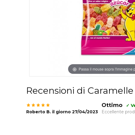
Compleanno Te
Vedi di Più
Vedi di Più
Compleanno Pr
Compleanno Te
Ritmica
Compleanno F
Compleanno 
Passa il mouse sopra l'immagine p
Vedi di Più
Recensioni di Caramelle
Ottimo
✓ Ve
Roberto B. il giorno 27/04/2023
Eccellente prod