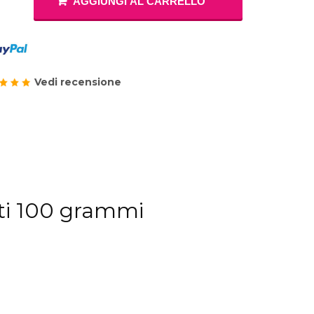
AGGIUNGI AL CARRELLO
Masha e Orso
Vestiti Principe
Compleanno 8 Anni
 Bing
Vestiti Gangster
Vedi di Più
Compleanno 9 Anni
iostra Carosello
Costumi Gladiatore
Compleanno 10 Anni
Paw Patrol
Vedi recensione
Vedi di Più
Compleanno 11 Anni
Elefantino Rosa
Elefantino Blu
Compleanno 12 Anni
Compleanno 13 Anni
ati 100 grammi