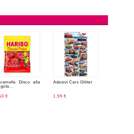
ramelle Disco alla
Adesivi Cars Glitter
Caramel
agola...
Cuore...
50 €
1,99 €
6,99 €