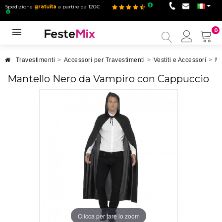
Spedizione
gratuita
a partire da 120€
0
Il
mio
accou
Travestimenti
>
Accessori per Travestimenti
>
Vestiti e Accessori
>
Ma
Mantello Nero da Vampiro con Cappuccio
Clicca per fare lo zoom