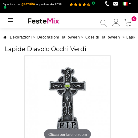
Spedizione
gratuita
a partire da 120€
0
Il
mio
accou
Decorazioni
>
Decorazioni Halloween
>
Cose di Halloween
>
Lapid
Lapide Diavolo Occhi Verdi
Clicca per fare lo zoom