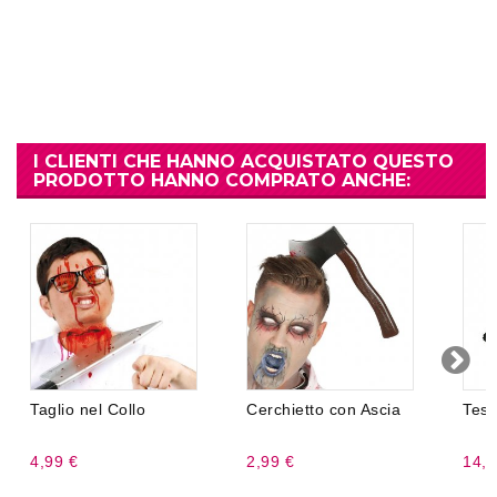
I CLIENTI CHE HANNO ACQUISTATO QUESTO
PRODOTTO HANNO COMPRATO ANCHE:
Taglio nel Collo
Cerchietto con Ascia
Tesc
4,99 €
2,99 €
14,9