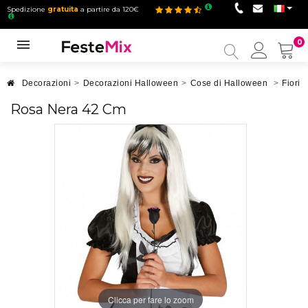
Spedizione
gratuita
a partire da 120€
0
Il
mio
accou
Decorazioni
>
Decorazioni Halloween
>
Cose di Halloween
>
Fiori 
Rosa Nera 42 Cm
Clicca per fare lo zoom