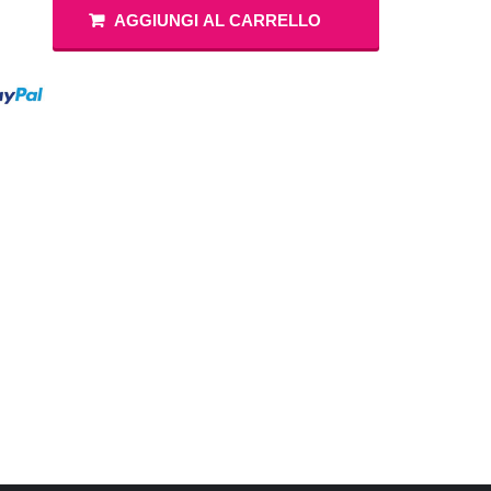
AGGIUNGI AL CARRELLO
Masha e Orso
Vestiti Principe
Compleanno 8 Anni
 Bing
Vestiti Gangster
Vedi di Più
Compleanno 9 Anni
iostra Carosello
Costumi Gladiatore
Compleanno 10 Anni
Paw Patrol
Vedi di Più
Compleanno 11 Anni
Elefantino Rosa
Elefantino Blu
Compleanno 12 Anni
Compleanno 13 Anni