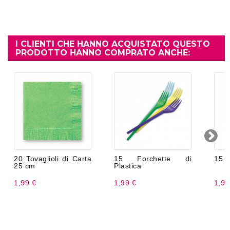
I CLIENTI CHE HANNO ACQUISTATO QUESTO
PRODOTTO HANNO COMPRATO ANCHE:
20 Tovaglioli di Carta
15 Forchette di
15 Co
25 cm
Plastica
1,99 €
1,99 €
1,99