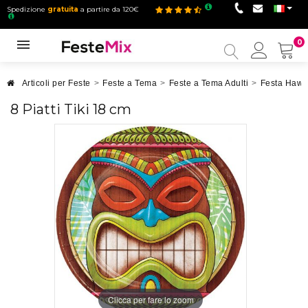
Spedizione
gratuita
a partire da 120€
0
Il
mio
accou
Articoli per Feste
>
Feste a Tema
>
Feste a Tema Adulti
>
Festa Hawa
8 Piatti Tiki 18 cm
Clicca per fare lo zoom