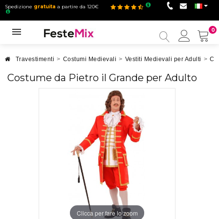
Spedizione
gratuita
a partire da 120€
0
Il
mio
accou
Travestimenti
>
Costumi Medievali
>
Vestiti Medievali per Adulti
>
Co
Costume da Pietro il Grande per Adulto
Clicca per fare lo zoom