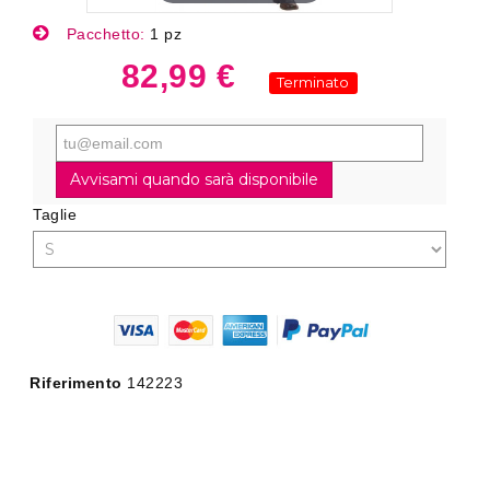
Pacchetto:
1 pz
82,99 €
Terminato
Avvisami quando sarà disponibile
Taglie
Riferimento
142223