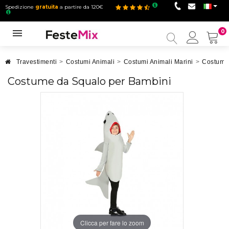
Spedizione
gratuita
a partire da 120€
0
Il
mio
accou
Travestimenti
>
Costumi Animali
>
Costumi Animali Marini
>
Costumi 
Costume da Squalo per Bambini
Clicca per fare lo zoom