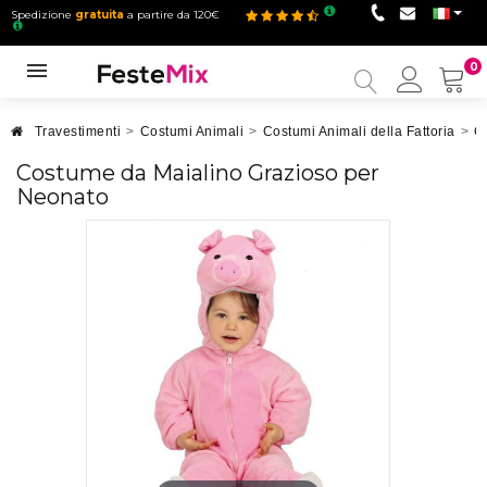
Spedizione
gratuita
a partire da 120€
0
Il
mio
accou
Travestimenti
>
Costumi Animali
>
Costumi Animali della Fattoria
>
C
Costume da Maialino Grazioso per
Neonato