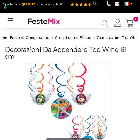
Spedizione
gratuita
a partire da 120€
0
Il
mio
accou
Feste di Compleanno
>
Compleanno Bimbo
>
Compleanno Top Wing
Decorazioni Da Appendere Top Wing 61
cm